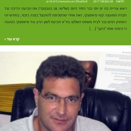
חדשות
28 בנובמבר 2017 at 15:15
Comments are Disabled
ראש עיריית בת ים יוסי בכר הסיר היום (שלישי, 28 בנובמבר) את תביעת הדיבה נגד
חברת המועצה קטי פיאסצקי, זאת אחרי שהסכימה להתנצל בפניו. כזכור, בחודש יוני
האחרון הגיש בכר לבית משפט השלום בת"א תביעת לשון הרע נגד פיאסצקי בטענה
כי כינתה אותו "גזען" […]
קרא עוד ›