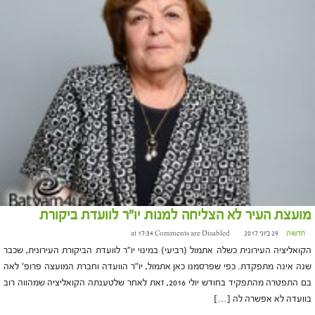
מועצת העיר לא הצליחה למנות יו"ר לוועדת ביקורת
חדשות
29 ביוני 2017 at 17:34
Comments are Disabled
הקואליציה העירונית כשלה אתמול (רביעי) במינוי יו"ר לוועדת הביקורת העירונית, שכבר
שנה אינה מתפקדת. כפי שפרסמנו כאן אתמול, יו"ר הוועדה וחברת המועצה פרופ' לאה
בם התפטרה מהתפקיד בחודש יולי 2016, זאת לאחר שלטענתה הקואליציה שמהווה רוב
בוועדה לא אפשרה לה […]