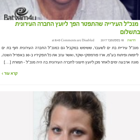
מנכ"ל העירייה שהתפטר הפך ליועץ החברה העירונית
בתשלום
חדשות
18 בספטמבר 2017 at 8:43
Comments are Disabled
מנכ"ל עיריית בת ים לשעבר, ששימש במקביל גם כמנכ"ל החברה העירונית חוף בת ים
ליזמות ופיתוח בע"מ, ארז פודמסקי-שקד, ואשר עזב את כל תפקידיו ב-30 באפריל השנה,
מונה ארבעה ימים לאחר מכן ליועץ חיצוני לחברה העירונית בה היה מנכ"ל – תמורת […]
קרא עוד ›