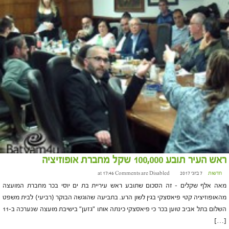
ראש העיר תובע 100,000 שקל מחברת אופוזיציה
חדשות
7 ביוני 2017 at 17:46
Comments are Disabled
מאה אלף שקלים – זה הסכום שתובע ראש עיריית בת ים יוסי בכר מחברת המועצה
מהאופוזיציה קטי פיאסצקי בגין לשון הרע. בתביעה שהוגשה הבוקר (רביעי) לבית משפט
השלום בתל אביב טוען בכר כי פיאסצקי כינתה אותו "גזען" בישיבת מועצה שנערכה ב-11
[…]