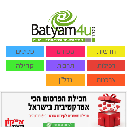
חדשות
ספורט
פלילים
רכילות
תרבות
קהילה
צרכנות
נדל"ן