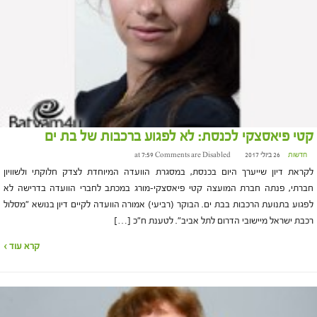
קטי פיאסצקי לכנסת: לא לפגוע ברכבות של בת ים
חדשות
26 ביולי 2017 at 7:59
Comments are Disabled
לקראת דיון שייערך היום בכנסת, במסגרת הוועדה המיוחדת לצדק חלוקתי ולשוויון
חברתי, פנתה חברת המועצה קטי פיאסצקי-מורג במכתב לחברי הוועדה בדרישה לא
לפגוע בתנועת הרכבות בבת ים. הבוקר (רביעי) אמורה הוועדה לקיים דיון בנושא "מסלול
רכבת ישראל מיישובי הדרום לתל אביב". לטענת ח"כ […]
קרא עוד ›