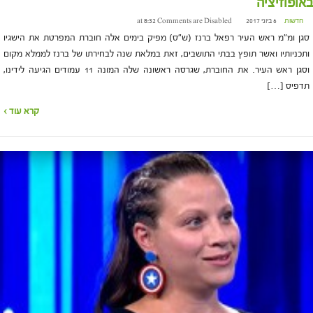
באופוזיציה
חדשות
6 ביוני 2017 at 8:32
Comments are Disabled
סגן ומ"מ ראש העיר רפאל ברנז (ש"ס) מפיק בימים אלה חוברת המפרטת את הישגיו
ותכניותיו ואשר תופץ בבתי התושבים, זאת במלאת שנה לבחירתו של ברנז לממלא מקום
וסגן ראש העיר. את החוברת, שגרסה ראשונה שלה המונה 11 עמודים הגיעה לידינו,
תדפיס […]
קרא עוד ›