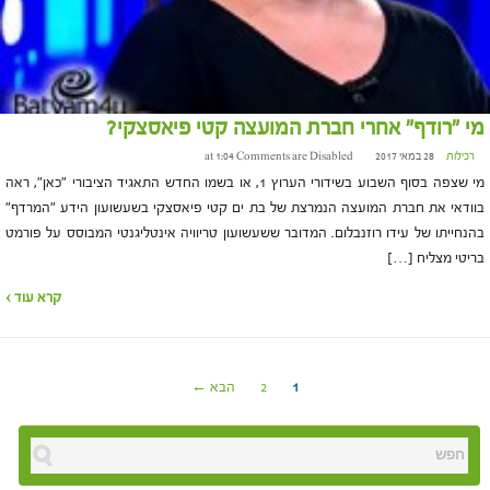
מי "רודף" אחרי חברת המועצה קטי פיאסצקי?
רכילות
28 במאי 2017 at 1:04
Comments are Disabled
מי שצפה בסוף השבוע בשידורי הערוץ 1, או בשמו החדש התאגיד הציבורי "כאן", ראה
בוודאי את חברת המועצה הנמרצת של בת ים קטי פיאסצקי בשעשועון הידע "המרדף"
בהנחייתו של עידו רוזנבלום. המדובר ששעשועון טריוויה אינטליגנטי המבוסס על פורמט
בריטי מצליח […]
קרא עוד ›
1
2
הבא ←