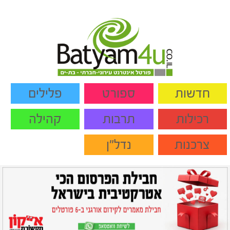
חדשות
ספורט
פלילים
רכילות
תרבות
קהילה
צרכנות
נדל"ן