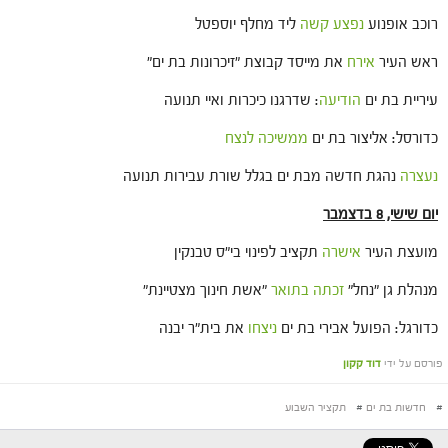
רוכב אופנוע
נפצע קשה
ליד מחלף יוספטל
ראש העיר
אירח
את מייסד קבוצת "זיכרונות בת ים"
עיריית בת ים
הודיעה
: שדרגנו כיכרות ואיי תנועה
כדורסל: אליצור בת ים
ממשיכה לנצח
נעצרה
נהגת חדשה מבת ים בגלל שורת עבירות תנועה
יום שישי, 8 בדצמבר
מועצת העיר
אישרה
תקציב לפינוי בי"ס טבנקין
מנהלת גן "נחל"
זכתה בתואר
"אשת חינוך מצטיינת"
כדורגל: הפועל אבירי בת ים
ניצחו
את בית"ר יבנה
פורסם על ידי
דוד קקון
#
חדשות בת ים
#
תקציר השבוע