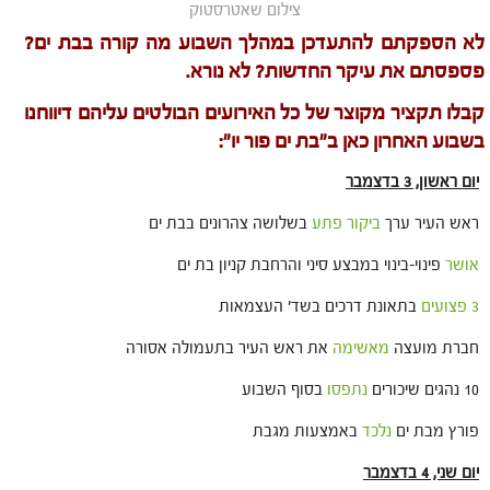
צילום שאטרסטוק
לא הספקתם להתעדכן במהלך השבוע מה קורה בבת ים?
פספסתם את עיקר החדשות? לא נורא.
קבלו תקציר מקוצר של כל האירועים הבולטים עליהם דיווחנו
בשבוע האחרון כאן ב"בת ים פור יו":
יום ראשון, 3 בדצמבר
ראש העיר ערך
ביקור פתע
בשלושה צהרונים בבת ים
אושר
פינוי-בינוי במבצע סיני והרחבת קניון בת ים
3 פצועים
בתאונת דרכים בשד' העצמאות
חברת מועצה
מאשימה
את ראש העיר בתעמולה אסורה
10 נהגים שיכורים
נתפסו
בסוף השבוע
פורץ מבת ים
נלכד
באמצעות מגבת
יום שני, 4 בדצמבר