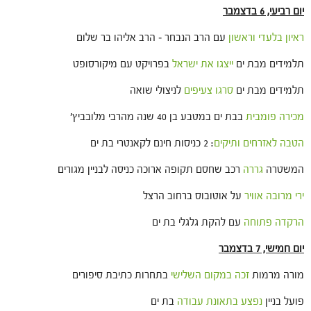
יום רביעי, 6 בדצמבר
ראיון בלעדי וראשון
עם הרב הנבחר – הרב אליהו בר שלום
תלמידים מבת ים
ייצגו את ישראל
בפרויקט עם מיקורסופט
תלמידים מבת ים
סרגו צעיפים
לניצולי שואה
מכירה פומבית
בבת ים במטבע בן 40 שנה מהרבי מלובביץ'
הטבה לאזרחים ותיקים
: 2 כניסות חינם לקאנטרי בת ים
המשטרה
גררה
רכב שחסם תקופה ארוכה כניסה לבניין מגורים
ירי מרובה אוויר
על אוטובוס ברחוב הרצל
הרקדה פתוחה
עם להקת גלגלי בת ים
יום חמישי, 7 בדצמבר
מורה מרמות
זכה במקום השלישי
בתחרות כתיבת סיפורים
פועל בניין
נפצע בתאונת עבודה
בת ים