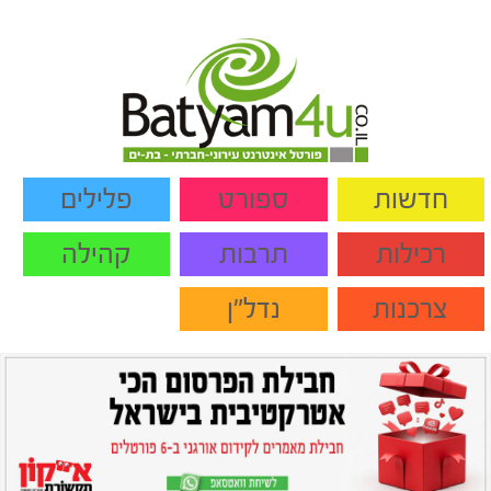
חדשות
ספורט
פלילים
רכילות
תרבות
קהילה
צרכנות
נדל"ן