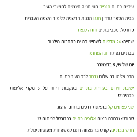
עיריית בת ים
תנפיק
תווי חנייה חינמיים לתושבי העיר
בבית הספר גורדון
חגגו
תכנית חדשנית ללימוד השפה העברית
כדורסל: מכבי בת ים
חזרה לנצח
שחייה:
24 מדליות
לשחייני בת ים בתחרות מילניום
בבת ים נפתח
חג המחזמר
יום שלישי, 5 בדצמבר
הרב אליהו בר שלום
נבחר
לרב העיר בת ים
ישיבת חירום בעיריית בת ים
בעקבות דיווח על 5 מקרי אלימות
בבתיה"ס
שני פצועים קל
בתאונת דרכים ברחוב הרצוג
ספורט: נבחרת רמות
אלופת בת ים
בכדורסל לכיתות ט'
חדש בבת ים
: קורס בר מצווה חינם למשפחות מעוטות יכולת