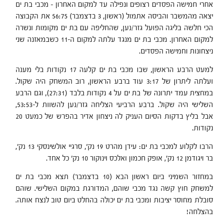
אחרי חמישה הפסדים רצופים ונפילה עד למקום האחרון – מכבי בת ים
יצאה מהמשבר והביסה אתמול (ראשון, 3 בדצמבר) 56:75 את הקבוצה
הכי חלשה בליגה הפועל גזר/נען, שהחליפה עם בת ים מקומות ונשרה
למקום האחרון. מכבי בת ים מנגד עלתה למקום ה-11 כשבמאזנה שני
ניצחונות וחמישה הפסדים.
למעט הרבע הראשון, שבו מכבי בת ים קלעה 17 נקודות בלי מענה
ועלתה ליתרון של 3:17 עוד ברבע הראשון, רוב המשחק היה שקול.
במחצית עמד יתרונה של בת ים על 4 נקודות בלבד (27:31), וגם הרבע
השלישי היה שקול. ברבע הרביעי הצליחה גזר/נען להשוות ל-53:53,
אבל בליץ בדקות הסיום העניק לה ניצחון אדיר בהפרש של כמעט 20
נקודות.
הרבו לקלוע למכבי בת ים: עידן מהרט 19 נק', סרגיי אולשינסקי 13 נק',
בר ויגודמן 12 נק', אופק חכמון ואלכס וינוקור 10 נק' כל אחד.
במחזור השמיני ביום ראשון הבא (10 בדצמבר) תצא מכבי בת ים
למשחק חוץ קשה נגד מכבי שוהם, המדורגת במקום השלישי. שוהם
סובלת מחוסר יציבות ומכבי בת ים יכולה בהחלט ביום טוב לנצח אותה.
בהצלחה!