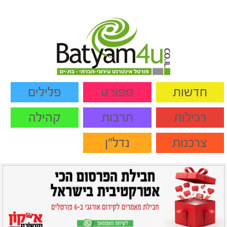
חדשות
ספורט
פלילים
רכילות
תרבות
קהילה
צרכנות
נדל"ן