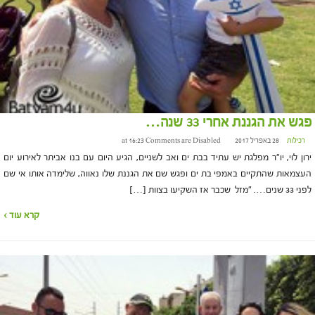
פגש את הגננת אחרי 33 שנה…
רכילות
28 באפריל 2017 at 16:23
Comments are Disabled
ירון לוי, יו"ר מפלגת יש עתיד בבת ים ואב לשניים, הגיע היום עם בנו אביתר לאירוע יום
העצמאות שהתקיים באמפי בת ים ופגש שם את הגננת שלו נאווה, שלימדה אותו אי שם
לפני 33 שנים…. "מזל שכבר אז השקיעו בצוות […]
קרא עוד ›