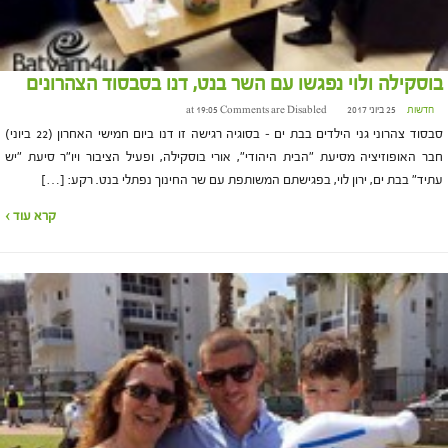
בוסקילה ולוי נפגשו עם השר בנט, דנו בסבסוד הצהרונים
חדשות
25 ביוני 2017 at 19:05
Comments are Disabled
סבסוד צהרוני גני הילדים בבת ים – בסוגיה רגישה זו דנו ביום חמישי האחרון (22 ביוני)
חבר האופוזיציה מסיעת "הבית היהודי", אורי בוסקילה, ופעיל הציבור ויו"ר סיעת "יש
עתיד" בבת ים, ירון לוי, בפגישתם המשותפת עם שר החינוך נפתלי בנט. רקע: […]
קרא עוד ›