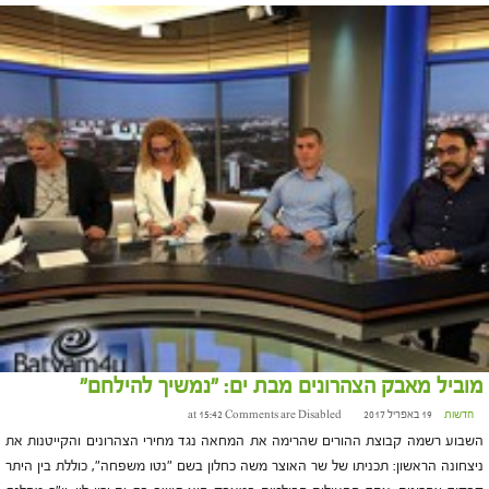
מוביל מאבק הצהרונים מבת ים: "נמשיך להילחם"
חדשות
19 באפריל 2017 at 15:42
Comments are Disabled
השבוע רשמה קבוצת ההורים שהרימה את המחאה נגד מחירי הצהרונים והקייטנות את
ניצחונה הראשון: תכניתו של שר האוצר משה כחלון בשם "נטו משפחה", כוללת בין היתר