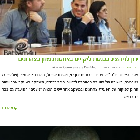
ירון לוי הציג בכנסת ליקויים באחסנת מזון בצהרונים
חדשות
22 בנובמבר 2017 at 13:01
Comments are Disabled
פעיל הציבור ויו"ר "יש עתיד" בבת ים ירון לוי, ואשתו אורטל, השתתפו אתמול (שלישי, 21
בנובמבר) בישיבה של הוועדה המיוחדת לזכויות הילד בכנסת, שעסקה במעקב אחר יישום
החוק לפיקוח על הפעלת צהרונים ובמעקב אחר יישום תכנית "ניצנים" הפועלת גם בבת
ים. בראש […]
קרא עוד ›