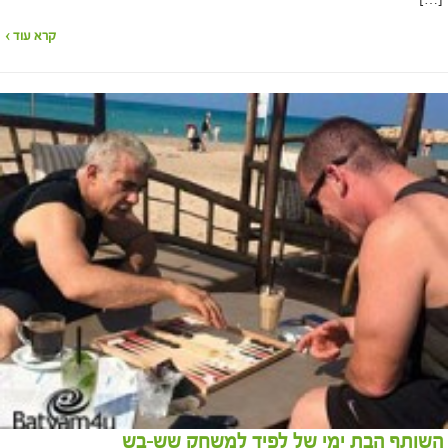
[…]
קרא עוד ›
השותף הבת ימי של לפיד למשחק שש-בש