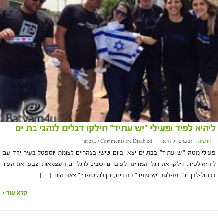
ליהיא לפיד ופעילי "יש עתיד" חילקו דגלים לנהגי בת ים
חדשות
21 באפריל 2017 at 21:57
Comments are Disabled
פעילי מטה "יש עתיד" בבת ים יצאו ביום שישי בצהריים לצומת יוספטל בעיר יחד עם
ליהיא לפיד, חילקו את דגלי המדינה לעוברים ושבים לרגל יום העצמאות וצבעו את העיר
בכחול-לבן. יו"ר מפלגת "יש עתיד" בבת ים, ירון לוי, סיפר: "יצאנו היום […]
קרא עוד ›