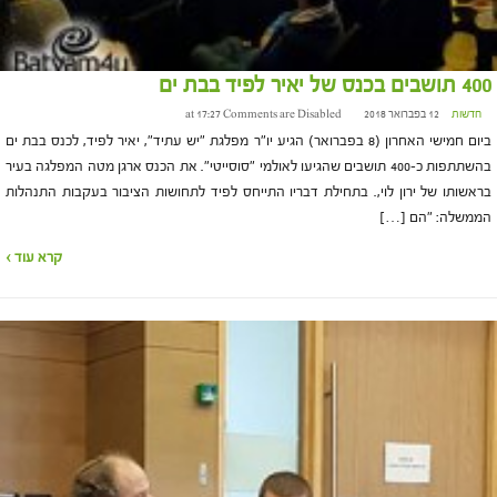
400 תושבים בכנס של יאיר לפיד בבת ים
חדשות
12 בפברואר 2018 at 17:27
Comments are Disabled
ביום חמישי האחרון (8 בפברואר) הגיע יו"ר מפלגת "יש עתיד", יאיר לפיד, לכנס בבת ים
בהשתתפות כ-400 תושבים שהגיעו לאולמי "סוסייטי". את הכנס ארגן מטה המפלגה בעיר
בראשותו של ירון לוי,. בתחילת דבריו התייחס לפיד לתחושות הציבור בעקבות התנהלות
הממשלה: "הם […]
קרא עוד ›