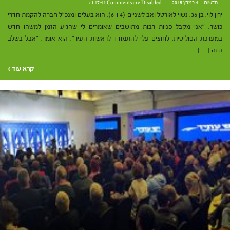
חדשות
4 במרץ 2018 at 17:11
Comments are Disabled
ירון לוי, בן 36, נשוי לאורטל ואב לשניים (4 ו-6), הוא בעלים ומנכ"ל חברה להקמת חדרי
כושר. "אני מקבל פניות רבות מתושבים שאומרים לי שהגיע הזמן למשהו חדש
במערכת הפוליטית, לוחצים עלי להתמודד לראשות העיר", הוא אומר, "אבל בשלב
הזה […]
קרא עוד ›