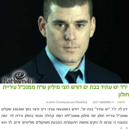
יו"ר יש עתיד בבת ים דורש חצי מיליון ש"ח ממנכ"ל עיריית
חולון
חדשות
17 בספטמבר 2017 at 20:41
Comments are Disabled
ירון לוי, יו"ר "יש עתיד" בבת ים", דורש באמצעות עורכי דינו פיצוי בסך 530,000 שקלים
ממנכ"ל עיריית חולון יוסי סילמן וממנכ"לית רשת קהילה ופנאי בחולון ורדית לוי. זאת
בטענה כי נגרמו לו נזקים מחמת התעמרות הנובעת משיקולים פוליטיים זרים. לוי הוא