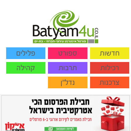
חדשות
ספורט
פלילים
רכילות
תרבות
קהילה
צרכנות
נדל"ן