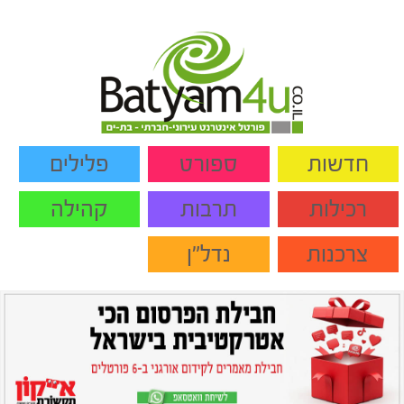
חדשות
ספורט
פלילים
רכילות
תרבות
קהילה
צרכנות
נדל"ן