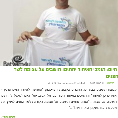
היום: תומכי האיחוד יחתימו תושבים על עצומה לשר
הפנים
חדשות
11 במאי 2017 at 16:24
Comments are Disabled
קבוצת תושבים בבת ים, החברים בקבוצת הפייסבוק "התנועה לאיחוד המטרופולין –
אומרים כן לאיחוד" והתומכים באיחוד העיר עם תל אביב, יחלו היום (שישי) להחתים
תושבים על עצומה. "אנחנו נחתים תושבים על עצומה הקוראת לשר הפנים לאמץ את
מסקנות ועדת ועקנין ולאחד את […]
קרא עוד ›