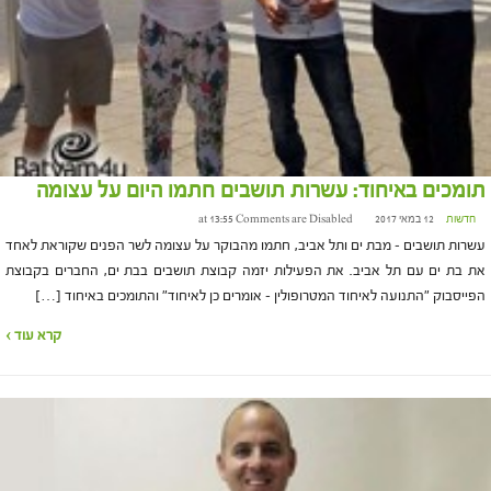
תומכים באיחוד: עשרות תושבים חתמו היום על עצומה
חדשות
12 במאי 2017 at 13:55
Comments are Disabled
עשרות תושבים – מבת ים ותל אביב, חתמו מהבוקר על עצומה לשר הפנים שקוראת לאחד
את בת ים עם תל אביב. את הפעילות יזמה קבוצת תושבים בבת ים, החברים בקבוצת
הפייסבוק "התנועה לאיחוד המטרופולין – אומרים כן לאיחוד" והתומכים באיחוד […]
קרא עוד ›