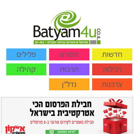
חדשות
ספורט
פלילים
רכילות
תרבות
קהילה
צרכנות
נדל"ן