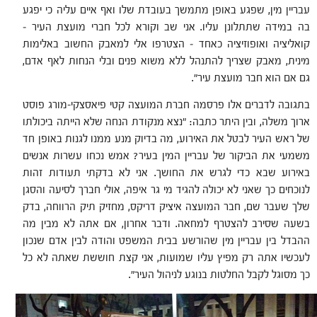
עבריין מין, שפגע באופן מתמשך בעובדת שלו ואף איים עליה כי יפגע
בה במידה שתתלונן עליו. אני שב וקורא לכל חברי מועצת העיר –
קואליציה ואופוזיציה כאחד – הצטרפו אלי למאבק החשוב באלימות
מינית, מאבק שצריך להתנהל ללא משוא פנים ובלי הנחות לאף אדם,
גם אם הוא חבר מועצת עיר".
בתגובה לדברים אלו פרסמה חברת המועצה קטי פיאסצקי-מורג פוסט
ארוך משלה, ובין היתר כתבה: "נצא מנקודת הנחה שלא הייתה ביכולתו
של ראש העיר לבטל את האירוע, מה בדיוק מנע ממנו לגנות באופן חד
משמעי את הביקור של עבריין המין בעיר? אמש נכחו עשרות אנשים
באירוע שבא כדי לגרש את החושך. אני לא בדקתי תעודות זהות
לנוכחים כך שאני לא יכולה להגיד מי גר איפה, אולי חברך לסיעה והסגן
שלך שעבר שם, חבר המועצה איציק דריקס, מחזיק תיק הרווחה, בדק
בשעה שסירב להצטרף למחאה. ודבר אחרון, אם אתה לא מבין מה
ההבדל בין עבריין מין שהורשע בבית המשפט והודה לבין אדם שנכון
לעכשיו אתה רק מפיץ עליו שמועות, אני קצת חוששת שאתה לא כל
כך מסוגל לקבל החלטות בנוגע לניהול העיר".