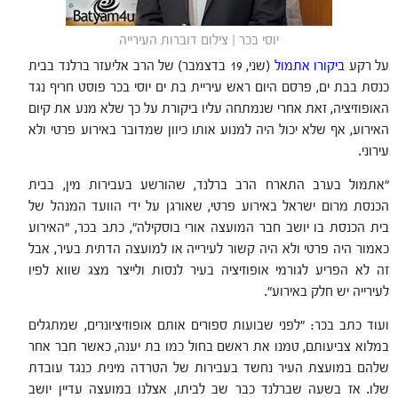
יוסי בכר | צילום דוברות העירייה
על רקע
ביקורו אתמול
(שני, 19 בדצמבר) של הרב אליעזר ברלנד בבית
כנסת בבת ים, פרסם היום ראש עיריית בת ים יוסי בכר פוסט חריף נגד
האופוזיציה, זאת אחרי שנמתחה עליו ביקורת על כך שלא מנע את קיום
האירוע, אף שלא יכול היה למנוע אותו כיוון שמדובר באירוע פרטי ולא
עירוני.
"אתמול בערב התארח הרב ברלנד, שהורשע בעבירות מין, בבית
הכנסת מרום ישראל באירוע פרטי, שאורגן על ידי הוועד המנהל של
בית הכנסת בו יושב חבר המועצה אורי בוסקילה", כתב בכר, "האירוע
כאמור היה פרטי ולא היה קשור לעירייה או למועצה הדתית בעיר, אבל
זה לא הפריע לגורמי אופוזיציה בעיר לנסות ולייצר מצג שווא לפיו
לעירייה יש חלק באירוע".
ועוד כתב בכר: "לפני שבועות ספורים אותם אופוזיציונרים, שמתגלים
במלוא צביעותם, טמנו את ראשם בחול כמו בת יענה, כאשר חבר אחר
שלהם במועצת העיר נחשד בעבירות של הטרדה מינית כנגד עובדת
שלו. אז בשעה שברלנד כבר שב לביתו, אצלנו במועצה עדיין יושב