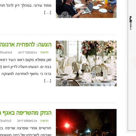
מוסד עירוני. במהלך דיון לרגל ח
[…]
הצעה: להפחית ארנונה 
חדשות
6 בנובמבר 2017 at 10:46
Disabled
סגן וממלא מקום ראש העיר רפאל
ברנז כי נחשף לאחרונה למצוקה
[…]
הנזק מהשריפה באגף התברואה – .08
חדשות
24 באוגוסט 2017 at 12:37
Disabled
חודשיים אחרי שפרצה שריפה באג
שגרמה לשריפתן של כמה משאיות 