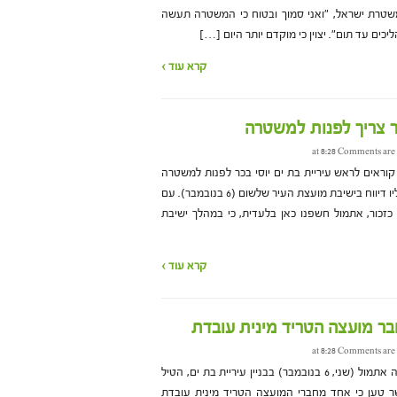
משטרת ישראל, "ואני סמוך ובטוח כי המשטרה תעשה
ם עד תום". יצוין כי מוקדם יותר היום […]
קרא עוד ›
ר צריך לפנות למשטרה
Comments are 
וראים לראש עיריית בת ים יוסי בכר לפנות למשטרה
בקשר למקרה ההטרדה המינית עליו דיווח בישיבת מועצת העיר שלשום (6 בנובמבר). עם
כזכור, אתמול חשפנו כאן בלעדית, כי במהלך ישיבת
קרא עוד ›
בר מועצה הטריד מינית עובדת
Comments are 
בישיבת מועצה שגרתית שהתקיימה אתמול (שני, 6 בנובמבר) בבניין עיריית בת ים, הטיל
ר טען כי אחד מחברי המועצה הטריד מינית עובדת