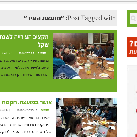
Post Tagged with: "מועצת העיר"
שקל
חדשות
7 במרץ 2018 at 16:58
 Disabled
ההכנסות הצפויות הן 803,645 שקלים – כלומר גרעון של 75 מיליון שקלים. על פי […]
אושר במועצה: הקמת א
חדשות
13 בפברואר 2018 at 9:47
isabled
בישיבת המועצה שנערכה בשבוע ש
בפרויקטים עירוניים שונים. כך ל