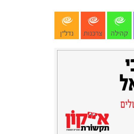
קהילה
צרכנות
נדל"ן