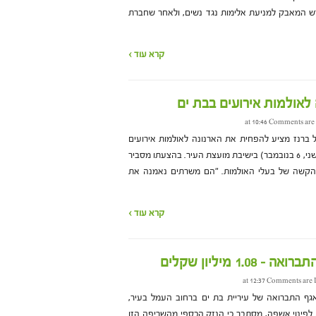
ודש המאבק למניעת אלימות נגד נשים, ולאחר שחברת
קרא עוד ›
לאולמות אירועים בבת ים
Comments are 
 ברנז מציע להפחית את הארנונה לאולמות אירועים
בבת ים. הצעתו תעלה לדיון היום (שני, 6 בנובמבר) בישיבת מועצת העיר. בהצעתו מסביר
 הקשה של בעלי האולמות. "הם משרתים נאמנה את
קרא עוד ›
1 מיליון שקלים
Comments are 
ף התברואה של עיריית בת ים ברחוב העמל בעיר,
לפינוי אשפה, מסתבר כי הנזק הכספי מהשריפה הזו