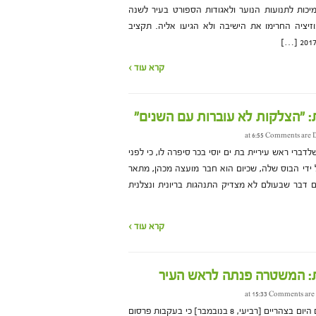
תקציב התמיכות לתנועות הנוער ולאגודות הספורט בעיר לשנה
יציה החרימו את הישיבה ולא הגיעו אליה. תקציב
קרא עוד ›
 "הצלקות לא עוברות עם השנים"
Comments are D
ברי ראש עיריית בת ים יוסי בכר סיפרה לו, כי לפני
ידי הבוס שלה, שכיום הוא חבר מועצה מכהן, מתאר
 דבר שבעולם לא מצדיק התנהגות בריונית ונצלנית
קרא עוד ›
: המשטרה פנתה לראש העיר
Comments are 
ראש עיריית בת ים, יוסי בכר, פרסם היום בצהריים [רביעי, 8 בנובמבר] כי בעקבות פרסום