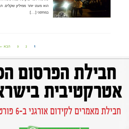
במחסני […]
1
2
3
הבא ←