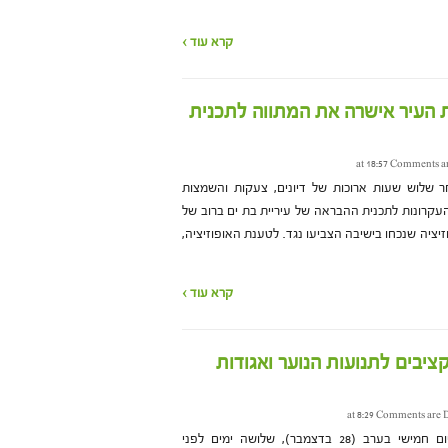
קרא עוד ›
ת העיר אישרה את המתווה לתכנית
Comments ar
3 בינואר), לאחר שלוש שעות ארוכות של דיונים, צעקות והשמצות
 העקרונות לתכנית ההבראה של עיריית בת ים ברוב של
וזיציה שנכחו בישיבה הצביעו נגד. לטענת האופוזיציה,
קרא עוד ›
יבים לתנועות הנוער ואגודות
Comments are D
מועצת עיריית בת ים אישרה ביום חמישי בערב (28 בדצמבר), שלושה ימים לפני