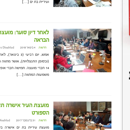
ועיריית בת ים […]
לאחר דיון סוער: מועצ
הבראה
חדשות
4 בינואר 2018 at 18:57
e Disabled
אמש, יום רביעי (
(ובסופן התנצלויות), אושר מתווה
14 חברי מועצה. חמישה חברי אופ
משמעות המתווה […]
מועצת העיר אישרה תקצ
הספורט
חדשות
31 בדצמבר 2017 at 8:29
isabled