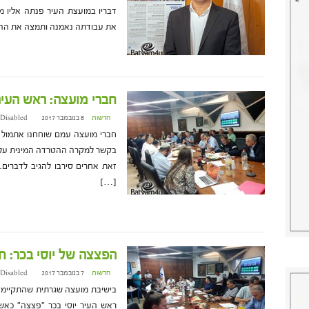
דבריו במועצת העיר פנתה אליו 
את עבודתה נאמנה ותמצה את ההליכי
חברי מועצה: ראש העי
חדשות
8 בנובמבר 2017 at 8:28
Disabled
חברי מועצה עמם שוחחנו אתמול ק
זאת אחרים סירבו להגיב לדברים. 
[…]
הפצצה של יוסי בכר: ח
חדשות
7 בנובמבר 2017 at 8:28
Disabled
ראש העיר יוסי בכר "פצצה" כאש