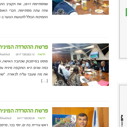
שמסתיימת 2017, את 
שזה עתה מסתיימת. חברי האופוז
התמיכות הכולל לתנועות הנוער ב-2017 […]
פרשת ההטרדה המינית:
חדשות
12 בנובמבר 2017 at 6:55
isabled
פוסט בפייסבוק שכתבה האישה, שלד
כמה שנים היא הותקפה מינית על 
את מה שעבר עליה לכאורה. "שום
[…]
פרשת ההטרדה המינית
חדשות
8 בנובמבר 2017 at 15:33
Disabled