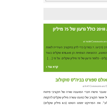
תקציב העירייה לשנת 2018 כולל גרעון של 75 מיליון
Comments are
מועצת עיריית בת ים תתכנס הערב (רביעי, 7 במרץ) כדי לדון בתקציב העירייה לשנת
2018 ולאשר אותו. לפי התקציב המוצע, ההוצאות הצפויות הן 878,645 שקלים בעוד
קרא עוד ›
ולם ספורט בביה"ס סוקולוב
Comments are D
עבר אישרו חברי המועצה שורה של תקציבי פיתוח
משל אושר תקציב של כמעט עשרה מיליון שקלים להקמת
אולם ספורט בבית הספר "סוקולוב". את הפרויקט יממנו הטוטו (8.5 מיליון שקלים)