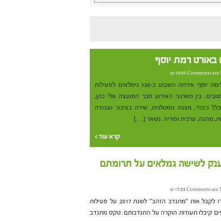
 באורט רמת יוסף
Comments are 
חטיבת הביניים הצעירה אורט רמת יוסף אירחה השבוע כ-130 גימלאים לפעילות
ובים. בין מארגני האירוע חבר המועצה אלי כהן,
לל כיבוד, מצגת נוסטלגית, שירה בציבור ועבודה
ת, מהנה, ערכית ופוריה. נשאר […]
קרא עוד ›
ענק לשישה גמלאים על תרומתם
Comments are 
שישה גמלאים תושבי בת ים נבחרו לקבל אות "מתנדב הזהב" לשנת 2017 על פעילות
ים קיבלו תעודות הוקרה על התנדבותם. טקס מתנדב