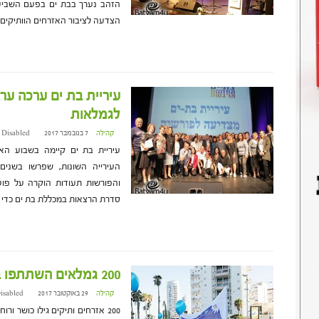
הזהב נערך בבת ים בפעם השביעי
הצדעה לציבור האזרחים הוותיקים
עיריית בת ים ערכה ערב
לגמלאות
קהילה
7 בנובמבר 2017 at 18:25
 Disabled
והפורשות תעודות הוקרה על פוע
סדרת הרצאות במכללת בת ים כדי
200 גמלאים השתתפו ביום ההליכה הבינלאומי
קהילה
29 באוקטובר 2017 at 17:21
isabled
200 אזרחים ותיקים גילו כושר ו