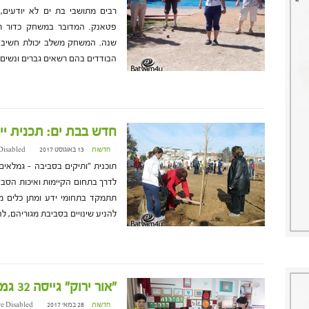
רבים מתושבי בת ים לא יודעים,
פטאנק. המדובר במשחק כדור ת
שנה. המשחק משלב יכולת חשיבה,
הבודדים בהם רשאים גברים ונשים
חדש בבת ים: תכנית יי
חדשות
13 באוגוסט 2017 at 7:00
Disabled
תוכנית "ותיקים בסביבה – גמלאים
לדרך בתחום הקיימות ואיכות הסבי
תתמקד בתחומי ידע ומתן כלים מ
להניע שינויים בסביבת מגוריהם, ל
"אור ירוק" גייסה 32 גמלאים בבת ים להתנדבות בגני ילדים
חדשות
28 במאי 2017 at 15:47
e Disabled