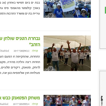
בבת
באורך קילומטר מהאמפי פיס עד 
עיריית בת ים ומשרד התרבות והספ
נבחרת הטניס שולחן של
הזהב"
קהילה
2 באוקטובר 2017 at 13:55
Disabled
תחרות ריצה והליכה מהירה, מקצי
לרוחק, פטאנק, ריקודים סלוניים,
פעילויות חוץ אולימפיות כגון יוגה, 
משחק הפטאנק כבש את
קהילה
4 בספטמבר 2017 at 9:01
isabled