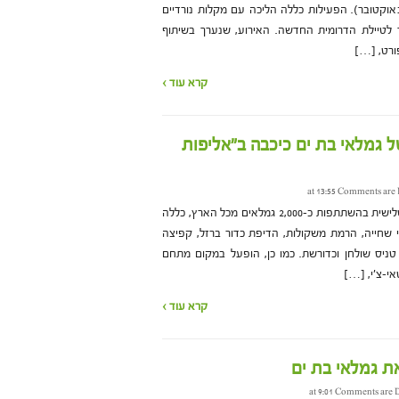
 ים ביום חמישי באחרון (26 באוקטובר). הפעילות כללה הליכה עם מקלות נורדיים
לטיילת הדרומית החדשה. האירוע, שנערך בשיתוף
ורט, […]
קרא עוד ›
 גמלאי בת ים כיכבה ב"אליפות
Comments are 
התחרות, שהתקיימה זו הפעם השלישית בהשתתפות כ-2,000 גמלאים מכל הארץ, כללה
 שחייה, הרמת משקולות, הדיפת כדור ברזל, קפיצה
 טניס שולחן וכדורשת. כמו כן, הופעל במקום מתחם
טאי-צ'י, […]
קרא עוד ›
 גמלאי בת ים
Comments are D