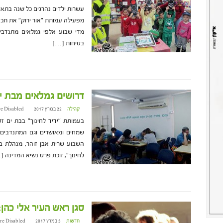
עשרות ילדים נהרגים כל שנה בתאו
מפעילה עמותת "אור ירוק" את תכנ
מדי שבוע אלפי גמלאים מתנדבי 
בטיחות […]
דרושים גמלאים מבת י
קהילה
22 במרץ 2017 at 10:51
e Disabled
בעמותת "ידיד לחינוך" בבת ים ז
שמחים ומאושרים וגם המתנדבים.
השבוע שרית אבן זוהר, מנהלת בי
לחינוך", זוכת פרס נשיא המדינה 
סגן ראש העיר אלי כהן:
חדשות
5 במרץ 2017 at 14:25
re Disabled