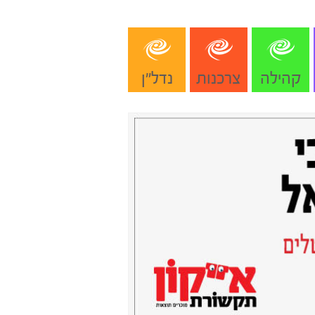
קהילה
צרכנות
נדל"ן