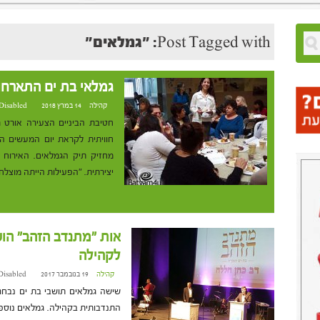
Post Tagged with: "גמלאים"
גמלאי בת ים התארחו
קהילה
14 במרץ 2018 at 10:05
Disabled
חוויתית לקראת יום המעשים הט
מחזיק תיק הגמלאים. האירוח כ
יצירתית. "הפעילות הייתה מוצלח
אות "מתנדב הזהב" הו
לקהילה
קהילה
19 בנובמבר 2017 at 17:33
Disabled
התנדבותית בקהילה. גמלאים נוספ