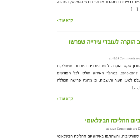
ת ברציפות במסגרת אירועי חודש הגמלאי, המהווה
. […]
קרא עוד ›
 הוקרה לעובדי עירייה שפרשו
Comments are
עיריית בת ים קיימה בשבוע האחרון טקס הוקרה ל-90 עובדים ועובדות ממחלקות
העירייה השונות, שפרשו בשנים 2016-2017. במהלך האירוע חולקו לכל הפורשים
לם למען העיר ותושביה, וכן מתנת פרישה הכוללת
 […]
קרא עוד ›
Comments are D
רוח ספורטיבית, והשתתפו באירוע יום ההליכה הבינלאומי