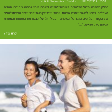
ספורט
5 בדצמבר 2022 at 14:31
Comments are Disabled
כחלק מחברת הדגל הבלעדית בישראל להכנה לשירות פורץ גבולות ביחידות העלית
הצהליות, בחרנו לחשוף אתכם אליהם. nבוגרי אדרנלין כושר קרבי אשר הצליחו להפוך
את הקערה על פיה וכנגד כל הסיכויים העפילו אל על וכבשו את הפסגות והמטרות
אליהם כיוונו ושאפו. […]
קרא עוד ›