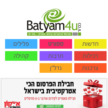
חדשות
ספורט
פלילים
רכילות
תרבות
קהילה
צרכנות
נדל"ן