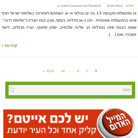
ספורט
5 במרץ 2018 at 15:00
Comments are Disabled
23 מתעמלות מקבוצת I.S. בת ים, בגילאי 8-14, השתתפו לאחרונה באליפות ישראל חורף
2018 בהתעמלות אומנותית – וזכו ב-36 מדליות. בנוסף, שבע בנות הוכרזו כ"אלופות דרגה".
שמות הבנות שזכו במדליות הן: אלינה אלכסייב, יסמין סחצקי, יערה מרגליוב, ליאור
אשכנזי, אגם […]
קרא עוד ›
1
2
3
…
24
הבא ←