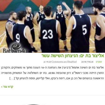
אליצור בת ים: הניצחון השישה עשר
ספורט
8 במרץ 2018 at 19:23
Comments are Disabled
אליצור בת ים השיגה אתמול (רביעי) את ניצחונה ה-16 העונה מתוך 16 משחקים, והקורבן
התורן הייתה מכבי ראשל"צ רוזן שהובסה 60:86. בת ים השתלטה על המשחק מהשנייה
הראשונה בניצוחם של ניב בן אבו, דימה ג׳ובקו, ואלי קלייטון, וטסה לניצחון קל […]
קרא עוד ›