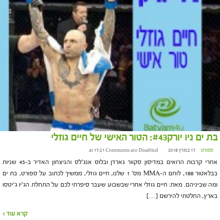
בת ים ניו יורק#43: הטור האישי של חיים גוזלי
ספורט
17 במרץ 2018 at 17:21
Comments are Disabled
אחרי קרבות הרואים במדיסון סקוור גארדן ובלוס אנג'לס והניצחון האדיר ב-45 שניות
בבלאטור 188, לוחם ה-MMA מס' 1 שלנו, חיים גוזלי, ממשיך לכתוב על ספורט, בת ים
ומה שביניהם. מאת: חיים גוזלי אחרי שבשבוע שעבר סיפרתי לכם על התחלת הג'יו ג’יטסו
בארץ, החלטתי להירשם […]
קרא עוד ›