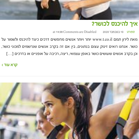
איך להיכנס לכושר?
ספורט
10 בנובמבר 2020 at 14:58
Comments are Disabled
מאת לירון תמם www.t.co.il יותר ויותר אנשים מחפשים דרכים כיצד להיכנס ולשמור על
כושר. אנחנו רואים זינוק עצום בנתונים, בין אם זה בקרב אנשים שנרשמים למכוני כושר,
וכן בקרב אנשים שעושים כושר באופן עצמאי, ריצה, רכיבה על אופניים או בדרכים […]
קרא עוד ›