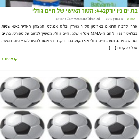
בת ים ניו יורק#42: הטור האישי של חיים גוזלי
ספורט
10 במרץ 2018 at 16:42
Comments are Disabled
אחרי קרבות הרואים במדיסון סקוור גארדן ובלוס אנג'לס והניצחון האדיר ב-45 שניות
בבלאטור 188, לוחם ה-MMA מס' 1 שלנו, חיים גוזלי, ממשיך לכתוב על ספורט, בת ים
ומה שביניהם. מאת: חיים גוזלי אני תקוע בניו יורק. הייתי אמור להגיע לארץ ביום חמישי,
אבל בעקבות […]
קרא עוד ›