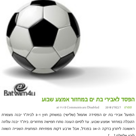
הפסד לאבירי בת ים במחזור אמצע שבוע
ספורט
7 במרץ 2018 at 11:13
Comments are Disabled
הפועל אבירי בת ים הפסידה אתמול (שלישי) במשחק חוץ 3-1 לבית"ר יבנה מצמרת
הטבלה במחזור אמצע שבוע. עד לסיום העונה נותרו חמישה מחזורים. בית"ר יבנה עלתה
ראשונה ליתרון בדקה ה-34 בפנדל, אבל ארבע דקות מפתיחת המחצית השנייה השווה
לירון אלמלם […]