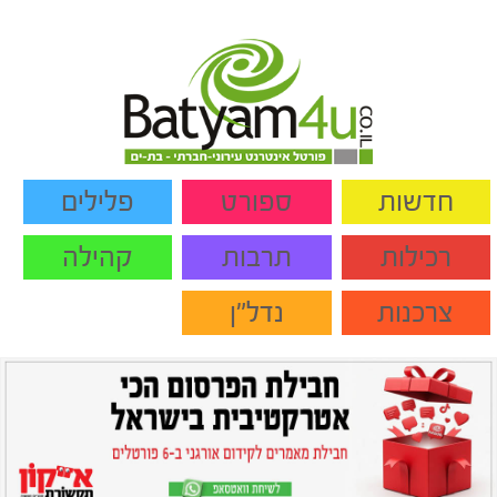
חדשות
ספורט
פלילים
רכילות
תרבות
קהילה
צרכנות
נדל"ן