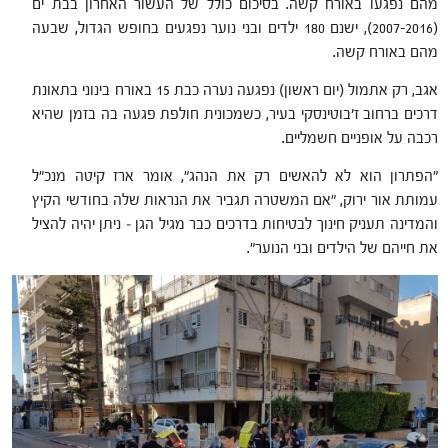
מהם נפגעו באורח קשה. בסיכום כולל של העשור האחרון בבת ים
(2007-2016), ישנם 180 ילדים ובני נוער נפגעים בחופש הגדול, שבעה
מהם באורח קשה.
אגב, רק אתמול (יום ראשון) נפגעה נערה כבת 15 באורח בינוני בתאונת
דרכים ברחוב ז'בוטינסקי בעיר, כשמכונית חולפת פגעה בה בזמן שהיא
רכבה על אופניים חשמליים.
"הפתרון הוא לא להאשים רק את הנהג", אומר ארז קיטה מנכ"ל
עמותת אור ירוק, "אם המשטרה תגביר את הנראות שלה בחודשי הקיץ
והמדינה תעניק חינוך לבטיחות בדרכים כבר מגיל הגן – ניתן יהיה להציל
את חייהם של הילדים ובני הנוער".