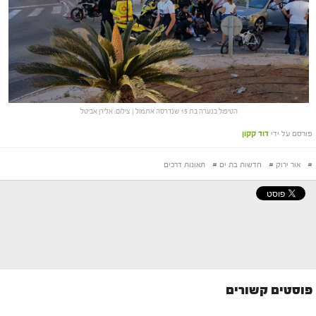
הטיפול בנערה בת 15 שנדרסה אתמול | צילום: אלירן אביטל
פורסם על ידי
דוד קקון
#
אור ירוק
#
חדשות בת ים
#
תאונות דרכים
פוסטים קשורים