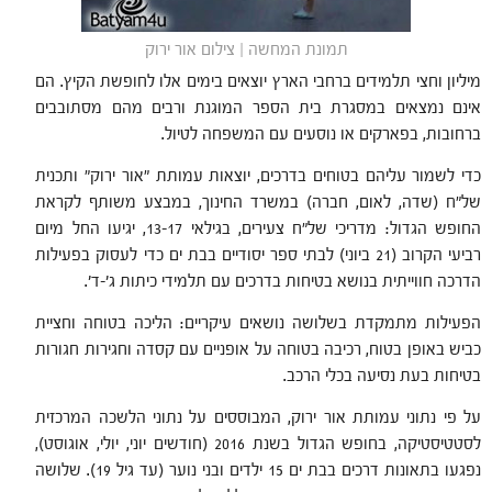
תמונת המחשה | צילום אור ירוק
מיליון וחצי תלמידים ברחבי הארץ יוצאים בימים אלו לחופשת הקיץ. הם
אינם נמצאים במסגרת בית הספר המוגנת ורבים מהם מסתובבים
ברחובות, בפארקים או נוסעים עם המשפחה לטיול.
כדי לשמור עליהם בטוחים בדרכים, יוצאות עמותת "אור ירוק" ותכנית
של"ח (שדה, לאום, חברה) במשרד החינוך, במבצע משותף לקראת
החופש הגדול: מדריכי של"ח צעירים, בגילאי 13-17, יגיעו החל מיום
רביעי הקרוב (21 ביוני) לבתי ספר יסודיים בבת ים כדי לעסוק בפעילות
הדרכה חווייתית בנושא בטיחות בדרכים עם תלמידי כיתות ג'-ד'.
הפעילות מתמקדת בשלושה נושאים עיקריים: הליכה בטוחה וחציית
כביש באופן בטוח, רכיבה בטוחה על אופניים עם קסדה וחגירות חגורות
בטיחות בעת נסיעה בכלי הרכב.
על פי נתוני עמותת אור ירוק, המבוססים על נתוני הלשכה המרכזית
לסטטיסטיקה, בחופש הגדול בשנת 2016 (חודשים יוני, יולי, אוגוסט),
נפגעו בתאונות דרכים בבת ים 15 ילדים ובני נוער (עד גיל 19). שלושה