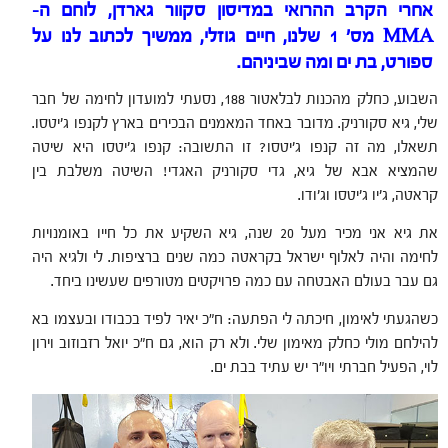
אחרי הקרב ההרואי
במדיסון סקוור גארדן,
לוחם ה-
MMA מס' 1 שלנו, חיים גוזלי, ממשיך לכתוב לנו על
ספורט, בת ים ומה שביניהם.
השבוע, כחלק מהכנות לבלאטור 188, נסעתי למועדון לחימה של חבר
שלי, גיא סקורניק. מדובר באחד המאמנים הבכירים בארץ לקנפו ג'יטסו.
תשאלו, מה זה קנפו ג'יטסו? זו התשובה: קנפו ג'יטסו היא שיטה
שהמציא אבא של גיא, גדי סקורניק האגדי! השיטה משלבת בין
קראטה, ג'יו ג'יטסו וג'ודו.
את גיא אני מכיר מעל 20 שנה, גיא השקיע את כל חייו באומנויות
לחימה והיה לאלוף ישראל בקראטה כמה שנים ברציפות. לי ולגיא היה
גם עבר בעולם האבטחה עם כמה פרויקטים מטורפים שעשינו ביחד.
כשהגעתי לאימון, חיכתה לי הפתעה: ח"כ יאיר לפיד בכבודו ובעצמו בא
להילחם מולי כחלק מאימון שלי. ולא רק הוא, גם ח"כ יואל רזבוזוב וירון
לוי, הפעיל חברתי ויו"ר יש עתיד בבת ים.