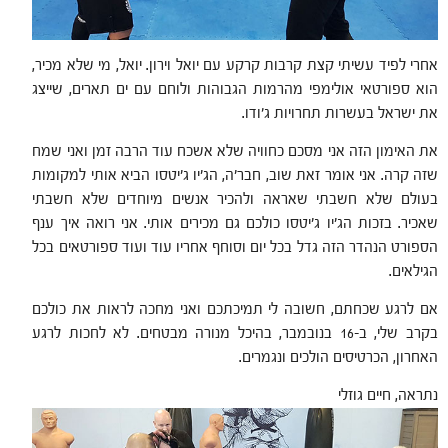
אחרי לפיד עשיתי קצת קרבות קרקע עם יואל וירון. יואל, מי שלא מכיר,
הוא ספורטאי אולימפי מהרמות הגבוהות ולוחם עם ים תארים, שייצג
את ישראל בעשרות תחרויות ג’ודו.
את האימון הזה אני מסכם כחוויה שלא אשכח עוד הרבה זמן ואני שמח
שזה קרה. אני אומר זאת שוב, חבר'ה, הג'יו ג'יטסו הביא אותי למקומות
בעולם שלא חשבתי שאראה ולהכיר אנשים מיוחדים שלא חשבתי
שאכיר. בזכות הג'יו ג'יטסו כולכם גם מכירים אותי. אני רואה איך ענף
הספורט הנהדר הזה גדל בכל יום וסוחף אחריו עוד ועוד ספורטאים בכל
הגילאים.
אם לרגע שכחתם, חשובה לי תמיכתכם ואני מחכה לראות את כולכם
בקרב שלי, ב-16 בנובמבר, בהיכל מנורה מבטחים. לא לחכות לרגע
האחרון, הכרטיסים הולכים ונגמרים.
נתראה, חיים גוזלי