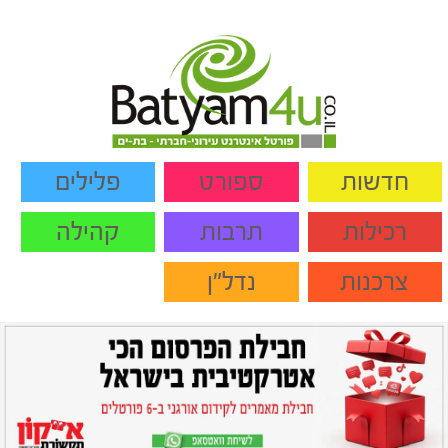
חדשות
ספורט
פלילים
רכילות
תרבות
קהילה
צרכנות
נדל"ן