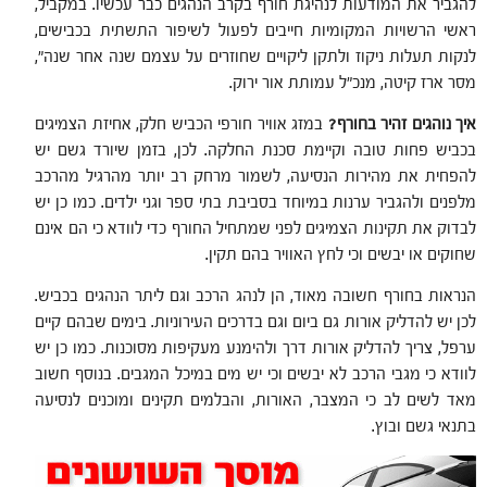
להגביר את המודעות לנהיגת חורף בקרב הנהגים כבר עכשיו. במקביל,
ראשי הרשויות המקומיות חייבים לפעול לשיפור התשתית בכבישים,
לנקות תעלות ניקוז ולתקן ליקויים שחוזרים על עצמם שנה אחר שנה",
מסר ארז קיטה, מנכ"ל עמותת אור ירוק.
איך נוהגים זהיר בחורף?
במזג אוויר חורפי הכביש חלק, אחיזת הצמיגים
בכביש פחות טובה וקיימת סכנת החלקה. לכן, בזמן שיורד גשם יש
להפחית את מהירות הנסיעה, לשמור מרחק רב יותר מהרגיל מהרכב
מלפנים ולהגביר ערנות במיוחד בסביבת בתי ספר וגני ילדים. כמו כן יש
לבדוק את תקינות הצמיגים לפני שמתחיל החורף כדי לוודא כי הם אינם
שחוקים או יבשים וכי לחץ האוויר בהם תקין.
הנראות בחורף חשובה מאוד, הן לנהג הרכב וגם ליתר הנהגים בכביש.
לכן יש להדליק אורות גם ביום וגם בדרכים העירוניות. בימים שבהם קיים
ערפל, צריך להדליק אורות דרך ולהימנע מעקיפות מסוכנות. כמו כן יש
לוודא כי מגבי הרכב לא יבשים וכי יש מים במיכל המגבים. בנוסף חשוב
מאד לשים לב כי המצבר, האורות, והבלמים תקינים ומוכנים לנסיעה
בתנאי גשם ובוץ.