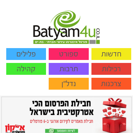
חדשות
ספורט
פלילים
רכילות
תרבות
קהילה
צרכנות
נדל"ן