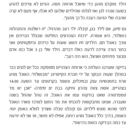
הילד מוקדם מהגן כדי שיאכל ארוחה חמה. הורים לא צריכים להגיע
בשעה 17:00 לגן ואז לגלות שהילדים שלהם לא אכלו. אף פעם לא קרה
שהבת שלי הגיעה רעבה כל כך מהגן".
גם סיוון, אם לילד בגן, קיבלה ילד רעב מהרגיל: "זו רשלנות והתנהלות
כושלת", היא אומרת. "רכזת הצהרונים החליטה שבגלל הכריכים אין
צורך באוכל חם. הילדים חיו תשע שעות על כריכים וביסקוויטים ואני
בתור הורה צריכה לדעת כאלו דברים. הילד שלי בן 3 אכל כמו אדם
מבוגר פתיתים ושניצל, הוא היה רעב".
בדיקה שערכנו העלתה כי ארוחת הצהריים מסופקת בכל יום לגנים כבר
במהלך שעות הבוקר על ידי חברת הקייטרינג "מבושלת". האוכל מגיע
ארוז בחמגשיות ענק ובמיכלים, ונשמר בקרטונים עד השעה 14:00
בצהריים. אשת צוות צהרון ותיקה בבת ים סיפרה: "אכן יש מד
טמפרטורה שאנו בודקות עמו את האוכל, זה נוהל שהחל בשנה
שעברה. אנחנו מתבקשות להכניס את מד החום למרכז מארז האוכל
לפני שהוא מוגש לילדים. גם קיבלנו טבלה שצריך למלא באופן יומי.
האמת, בדרך כלל האוכל מגיע רותח, אפילו לא פושר, אז אני לא יודעת
עד כמה הבדיקה הזאת נדרשת".