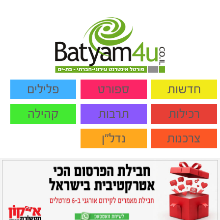
חדשות
ספורט
פלילים
רכילות
תרבות
קהילה
צרכנות
נדל"ן