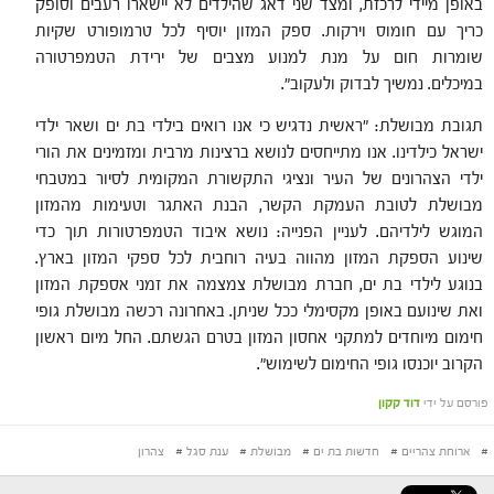
באופן מיידי לרכזת, ומצד שני דאג שהילדים לא יישארו רעבים וסופק
כריך עם חומוס וירקות.
ספק המזון יוסיף לכל טרמופורט שקיות
שומרות חום על מנת למנוע מצבים של ירידת הטמפרטורה
במיכלים.
נמשיך לבדוק ולעקוב
".
תגובת מבושלת: "ראשית נדגיש כי אנו רואים בילדי בת ים ושאר ילדי
ישראל כילדינו. אנו מתייחסים לנושא ברצינות מרבית ומזמינים את הורי
ילדי הצהרונים של העיר ונציגי התקשורת המקומית לסיור במטבחי
מבושלת לטובת העמקת הקשר, הבנת האתגר וטעימות מהמזון
המוגש לילדיהם. לעניין הפנייה: נושא איבוד הטמפרטורות תוך כדי
שינוע הספקת המזון מהווה בעיה רוחבית לכל ספקי המזון בארץ.
בנוגע לילדי בת ים, חברת מבושלת צמצמה את זמני אספקת המזון
ואת שינועם באופן מקסימלי ככל שניתן. באחרונה רכשה מבושלת גופי
חימום מיוחדים למתקני אחסון המזון בטרם הגשתם. החל מיום ראשון
הקרוב יוכנסו גופי החימום לשימוש".
פורסם על ידי
דוד קקון
#
ארוחת צהריים
#
חדשות בת ים
#
מבושלת
#
ענת סגל
#
צהרון