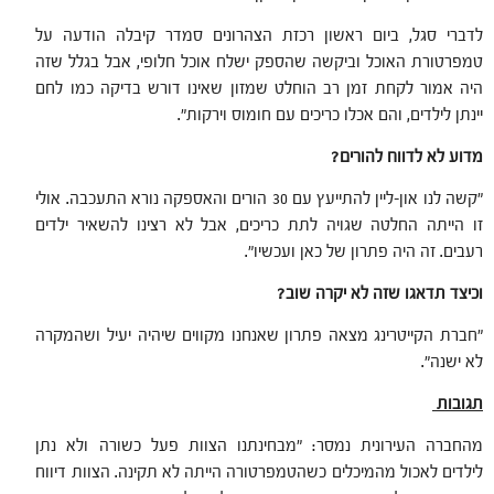
לדברי סגל, ביום ראשון רכזת הצהרונים סמדר קיבלה הודעה על
טמפרטורת האוכל וביקשה שהספק ישלח אוכל חלופי, אבל בגלל שזה
היה אמור לקחת זמן רב הוחלט שמזון שאינו דורש בדיקה כמו לחם
יינתן לילדים, והם אכלו כריכים עם חומוס וירקות".
מדוע לא לדווח להורים?
"קשה לנו און-ליין להתייעץ עם 30 הורים והאספקה נורא התעכבה. אולי
זו הייתה החלטה שגויה לתת כריכים, אבל לא רצינו להשאיר ילדים
רעבים. זה היה פתרון של כאן ועכשיו".
וכיצד תדאגו שזה לא יקרה שוב?
"חברת הקייטרינג מצאה פתרון שאנחנו מקווים שיהיה יעיל ושהמקרה
לא ישנה".
תגובות
מהחברה העירונית נמסר: "
מבחינתנו הצוות פעל כשורה ולא נתן
לילדים לאכול מהמיכלים כשהטמפרטורה הייתה לא תקינה.
הצוות דיווח