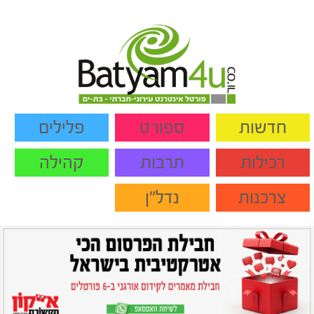
חדשות
ספורט
פלילים
רכילות
תרבות
קהילה
צרכנות
נדל"ן