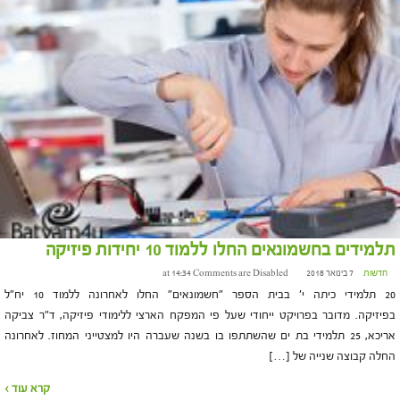
תלמידים בחשמונאים החלו ללמוד 10 יחידות פיזיקה
חדשות
7 בינואר 2018 at 14:34
Comments are Disabled
20 תלמידי כיתה י' בבית הספר "חשמונאים" החלו לאחרונה ללמוד 10 יח"ל
בפיזיקה. מדובר בפרויקט ייחודי שעל פי המפקח הארצי ללימודי פיזיקה, ד"ר צביקה
אריכא, 25 תלמידי בת ים שהשתתפו בו בשנה שעברה היו למצטייני המחוז. לאחרונה
החלה קבוצה שנייה של […]
קרא עוד ›