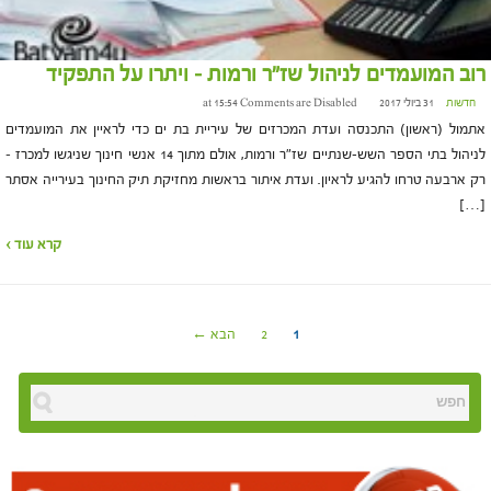
רוב המועמדים לניהול שז"ר ורמות – ויתרו על התפקיד
חדשות
31 ביולי 2017 at 15:54
Comments are Disabled
אתמול (ראשון) התכנסה ועדת המכרזים של עיריית בת ים כדי לראיין את המועמדים
לניהול בתי הספר השש-שנתיים שז"ר ורמות, אולם מתוך 14 אנשי חינוך שניגשו למכרז –
רק ארבעה טרחו להגיע לראיון. ועדת איתור בראשות מחזיקת תיק החינוך בעירייה אסתר
[…]
קרא עוד ›
1
2
הבא ←