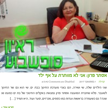
אסתר פרון: אני לא מוותרת על אף ילד
קהילה
1 בספטמבר 2017 at 3:42
Comments are Disabled
שני הילדים שלה, שי ושירה, הם בוגרי מערכת החינוך בבת ים. שי הוא גם שר החינוך
לשעבר. פלא שחברת המועצה אסתר פרון נמצאת באקלים החינוכי של בת ים כמעט 30
שנה? גם כשעמדה בראשות ועדות כמו כספים, מכרזים, סעד ועוד, היא תמיד […]
קרא עוד ›