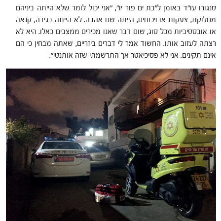
סנגורו עו"ד באומן ל"בת ים פור יו", "אני יכול לומר שלא הייתה ביניהם
מחלוקת, צעקות או ויכוחים, הייתה שם אהבה. לא הייתה בגידה, קנאה
או אובססיביות מכל סוג, שום דבר שאנו מכירים ממצבים כאלו. היא לא
רצתה לעזוב אותו. החשוד אמר לי דברים ביזריים, שאתה מבחין כי הם
אינם תקינים. אני לא פסיכיאטר אך התרשמתי שזה אותנטי".