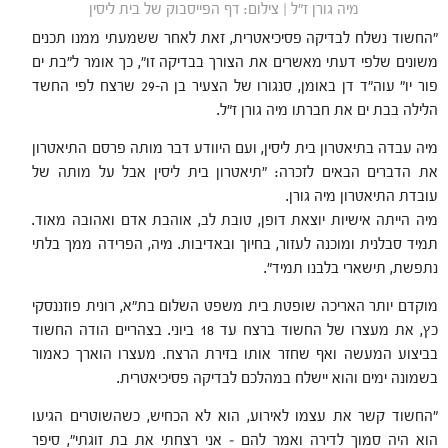
מיה גורן ז"ל | צילום: דף הפייסבוק של בית ליסין
"החשוד נשלח לבדיקה פסיכיאטרית, זאת לאחר ששמעתי ממנו תכנים
משונים שלפי דעתי מאשרים את הצורך בבדיקה זו", כך אומר ל"בת ים
פור יו" עוה"ד דן באומן, סנגורו של הצעיר בן ה-29 שרצח לפי החשד
הלילה בבת ים את חברתו מיה גורן ז"ל.
מיה עבדה בתיאטרון בית ליסין, ועם היוודע דבר מותה פרסם התיאטרון
את הדברים הבאים לזכרה: "
תיאטרון בית ליסין אבל על מותה של
עובדת התיאטרון מיה גורן.
מיה הייתה אישיות יוצאת דופן, טובת לב, אוהבת אדם ואהובה מאוד.
תמיד סבלנית ומוכנה לעזור, בחיוך ובאדיבות. מיה, הפרידה ממך בלתי
נתפשת, תישארי בלבנו תמיד".
מוקדם יותר האריכה שופטת בית משפט השלום בת"א, רונית פוזננסקי
כץ, את מעצרו של החשוד ברצח עד 18 ביוני. בצהריים הודה החשוד
בביצוע המעשה ואף שחזר אותו בזירת הרצח. מעצרו הוארך כאמור
בשמונה ימים והוא יישלח במהלכם לבדיקה פסיכיאטרית.
"החשוד קשר את עצמו לאירוע, הוא לא הכחיש, כשהשוטרים הגיעו
הוא היה סמוך לדירה ואמר להם – אני רצחתי את בת זוגתי", סיפר