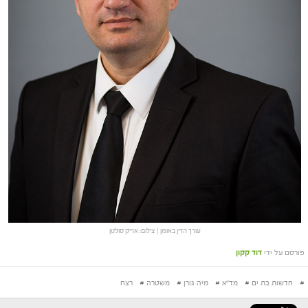
עורך הדין באומן | צילום: אריק סולטן
פורסם על ידי
דוד קקון
#
חדשות בת ים
#
מד"א
#
מיה גורן
#
משטרה
#
רצח