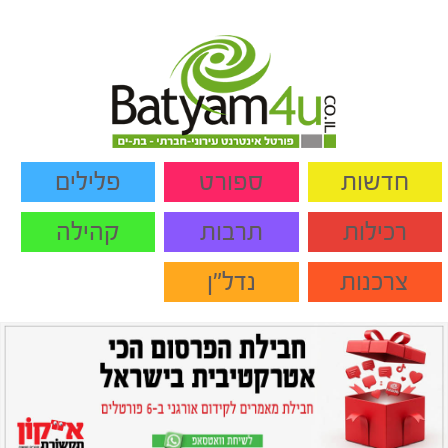
חדשות
ספורט
פלילים
רכילות
תרבות
קהילה
צרכנות
נדל"ן