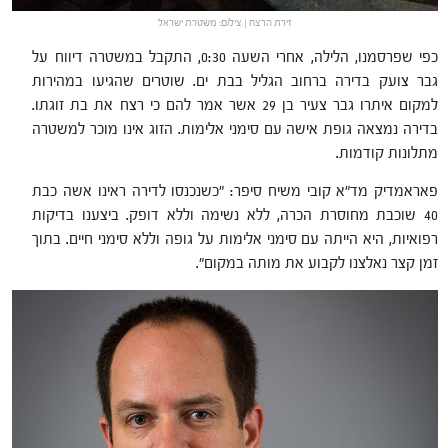
זירת הרצח | צילום: משטרת ישראל
כפי שפרסמנו, הלילה, אחרי השעה 0:30, התקבל במשטרה דיווח על
גבר צועק בדירה ברחוב הגליל בבת ים. שוטרים שהגיעו במהירות
למקום איתרו גבר צעיר בן 29 אשר אמר להם כי רצח את בת זוגתו.
בדירה נמצאה גופת אישה עם סימני אלימות. הזוג אינו מוכר למשטרה
מתלונות קודמות.
פאראמדיק מד"א קובי משיח סיפר: "כשנכנסו לדירה ראינו אשה כבת
40 שוכבת מחוסרת הכרה, ללא נשימה וללא דופק. ביצענו בדיקות
רפואיות, היא הייתה עם סימני אלימות על גופה וללא סימני חיים. בתוך
זמן קצר נאלצנו לקבוע את מותה במקום".