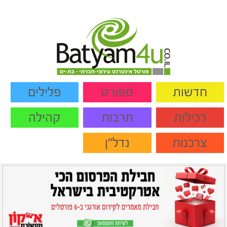
חדשות
ספורט
פלילים
רכילות
תרבות
קהילה
צרכנות
נדל"ן