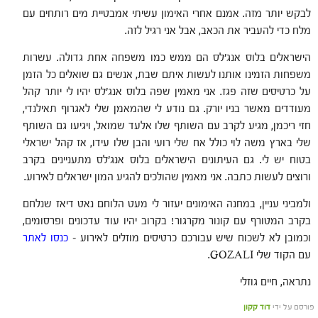
לבקש יותר מזה. אמנם אחרי האימון עשיתי אמבטיית מים רותחים עם
מלח כדי להעביר את הכאב, אבל אני רגיל לזה.
הישראלים בלוס אנג'לס הם ממש כמו משפחה אחת גדולה. עשרות
משפחות הזמינו אותנו לעשות איתם שבת, אנשים גם שואלים כל הזמן
על כרטיסים שזה פגז. אני מאמין שפה בלוס אנג'לס יהיו לי יותר קהל
מעודדים מאשר בניו יורק. גם נודע לי שהמאמן שלי לאגרוף תאילנדי,
חזי ריכמן, מגיע לקרב עם השותף שלו אלעד שמואל, ויגיעו גם השותף
שלי בארץ משה לוי כולל אח שלי רועי והבן שלו עידו, אז קהל ישראלי
בטוח יש לי. גם העיתונים הישראלים בלוס אנג'לס מתעניינים בקרב
ורוצים לעשות כתבה. אני מאמין שהולכים להגיע המון ישראלים לאירוע.
ולמביני עניין, במחנה האימונים יעזור לי מעט הלוחם נאט דיאז שנלחם
בקרב המטורף עם קונור מקרגור! בקרוב יהיו עוד עדכונים ופרסומים,
וכמובן לא לשכוח שיש עבורכם כרטיסים מוזלים לאירוע –
כנסו לאתר
עם הקוד שלי GOZALI.
נתראה, חיים גוזלי
פורסם על ידי
דוד קקון