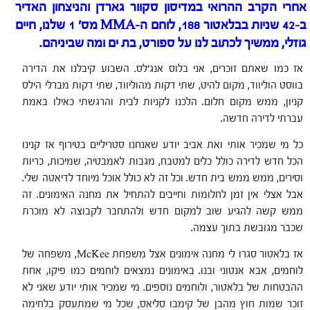
אחרי הקרב ההרואי
במדיסון סקוור גארדן והניצחון האדיר
ב-42 שניות בבלאטור 188,
לוחם ה-MMA מס' 1 שלנו, חיים
גוזלי, ממשיך לכתוב לנו על ספורט, בת ים ומה שביניהם.
אז כמו שאתם זוכרים, אני בלוס אנג'לס. השבוע קיבלנו את הדירה
בווסט הוליווד, מקום להיט, שתי דקות מהוליווד, שתי דקות מברלי הילס
קניון, ממש מקום חלום. הלכנו לקניות לבית והרגשתי כאילו באמת
עברתי לדירה חדשה.
כל מי שמכיר אותי ואת אביב יודע שאנחנו סטריליים בטירוף אז קנינו
הכל חדש לדירה כולל כלים למטבח, מגבות לאמבטיה, שמיכות, כריות
וסירים, ממש ממש בית חדש. וכל זה לא כולל אוכל מיוחד לדיאטה שלי.
אבל אצלי אין זמן לחלומות וחייבים להתחיל את מחנה האימונים. זה
ממש קשה להגיע שוב למקום חדש ולהתחבר לקבוצה לא מוכרת
שכבר מגובשת בתוך עצמה.
אז בלאטור סגרו לי מחנה אימונים אצל משפחת McKee, משפחה של
לוחמים, אבא אנטוני ובנו. באימונים נמצאים לוחמים כמו פיקו, אחת
ההבטחות של בלאטור, ולוחמים נוספים. מי שמכיר אותי יודע שאני לא
זוכר שמות חוץ מהבן של קימבו סליאס, שכל מי שמתעסק בלחימה