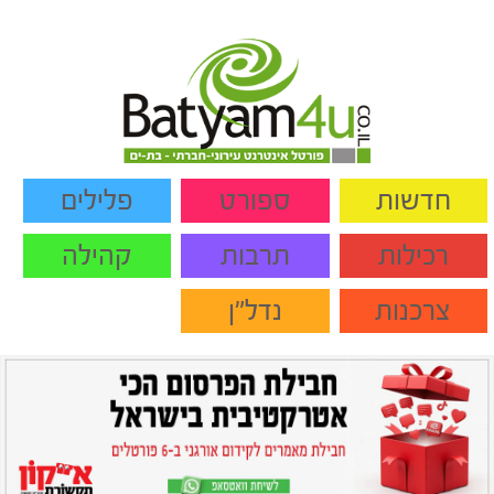
חדשות
ספורט
פלילים
רכילות
תרבות
קהילה
צרכנות
נדל"ן