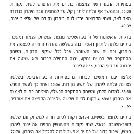
בפתיחת הרבע השני צמצמה בת ים את ההפרש לשתי נקודות,
22:20, ובהמשך אף עלתה ליתרון קל. עד למחצית עבר היתרון כנדנדה
מצד לצד, ושתי הקבוצות ירדו לנוח ביתרון נקודה של אליצור יבנה,
40:39.
בדקות הראשונות של הרבע השלישי מגמת המשחק הצמוד נמשכה.
בת ים עלתה ליתרון 40:41, יבנה בשלשה נהדרת החזירה לעצמה את
היתרון, ובת ים שוב השוותה. אבל ככל שנקפו הדקות, משחק
ההתקפה של בת ים נתקע, יבנה התחילה לברוח ולא שמטה את
יתרונה עד סוף הרבע, 62:56 ליבנה.
אליצור יבנה המשיכה לברוח גם בפתיחת הרבע הרביעי, ובשלשה
מצוינת עלתה ליתרון של תשע נקודות, 65:56 ואחר כך לעשר הפרש
68:58. למרות הלחץ ומשחק ההתקפה הרשלני, הצליחה בת ים לצמצם
את היתרון 68:62. 4 דקות לסיום שלשה של יבנה הקפיצה את אוהדיה,
73:65.
בת ים נלחמה בשיניים, ו-2:45 דקות לסיום חזרה למשחק עם שלשה
סופר-חשובה, 73:70. שתי נקודות מהעונשין החזירו את יבנה ליתרון
חמש, ואיבוד כדור של בת ים איפשר ליבנה להגדיל את היתרון, 77:70.