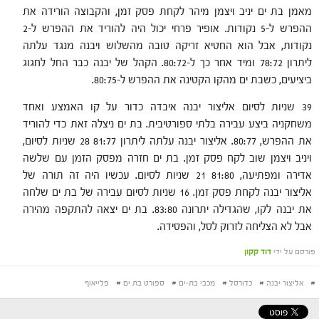
מאמן בת ים יניב ויצמן מיהר לקחת פסק זמן, והקבוצה הורידה את
ההפרש ל-5 נקודות. אופיר פרחי יכול היה להוריד את ההפרש ל-2
נקודות, אבל הוא החטיא זריקה טובה מהשלוש ויבנה מנגד עלתה
ליתרון 78:72 ומיד אחר כך ל-80:72. הקהל של יבנה כבר החל לחגוג
ביציעים, כשבת ים מהקו הקטינה את ההפרש ל-80:75.
39 שניות לסיום אליצור יבנה איבדה כדור על קו האמצע ואחד
משחקניה ביצע עבירה בלתי ספורטיבית. בת ים ניצלה זאת כדי להוריד
את ההפרש, 80:77. אליצור יבנה עלתה ליתרון 81:77 28 שניות לסיום,
ויניב ויצמן שוב לקח פסק זמן. בת ים חזרה מפסק הזמן עם שלשה
אדירה ומפתיעה, 81:80 21 שניות לסיום. עכשיו היה זה תורה של
אליצור יבנה לקחת פסק זמן. 16 שניות לסיום עבירה של בת ים שלחה
את יבנה לקו, שהגדילה יתרונה 83:80. בת ים יצאה להתקפה מהירה
אבל לא הצליחה לזרוק לסל, והפסידה.
פורסם על ידי
דוד קקון
#
אליצור יבנה
#
כדורסל
#
מכבי בת-ים
#
ספורט בת ים
#
פלייאוף