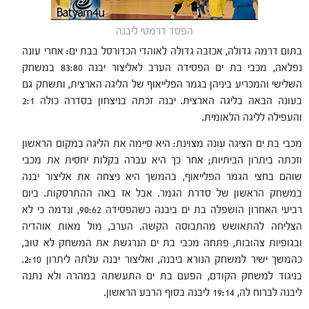
הפסד דרמטי ליבנה
בתום דרמה גדולה, אכזבה גדולה לאוהדי הכדורסל בבת ים: אחרי עונה
נפלאה, מכבי בת ים הפסידה הערב לאליצור יבנה 83:80 במשחק
השלישי והמכריע ביניהן בגמר הפלייאוף של הליגה הארצית, ותשחק גם
בעונה הבאה בליגה הארצית. יבנה זכתה בניצחון בסדרה כולה 2:1
והעפילה לליגה הלאומית.
מכבי בת ים הציגה עונה מצוינת: היא סיימה את הליגה במקום הראשון
וזכתה ביתרון הביתיות; אחר כך היא עברה בקלות יחסית את מכבי
שוהם בחצי הגמר הפלייאוף, בהמשך היא ניצחה את אליצור יבנה
במשחק הראשון של סדרת הגמר. אבל אז באה ההתרסקות. ביום
רביעי האחרון הושפלה בת ים ביבנה כשהפסידה 90:62, ונדמה כי לא
הצליחה להתאושש מהתבוסה הקשה. הערב, מול מאות אוהדיה
ובגופיות צהובות, פתחה מכבי בת ים הנרגשת את המשחק לא טוב,
כהמשך ישיר למשחק הנורא ביבנה, ואליצור יבנה עלתה ליתרון 2:10.
בניגוד למשחק הקודם, הפעם בת ים התעשתה במהרה ולא נתנה
ליבנה לברוח לה, 19:14 ליבנה בסוף הרבע הראשון.