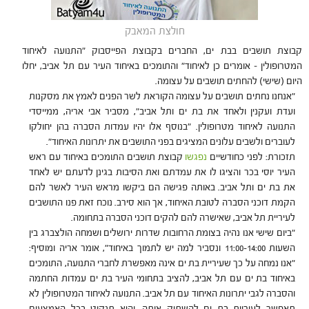
חולצת המאבק
קבוצת תושבים בבת ים, החברים בקבוצת הפייסבוק "התנועה לאיחוד
המטרופולין – אומרים כן לאיחוד" והתומכים באיחוד העיר עם תל אביב, יחלו
היום (שישי) להחתים תושבים על עצומה.
"אנחנו נחתים תושבים על עצומה הקוראת לשר הפנים לאמץ את מסקנות
ועדת ועקנין ולאחד את בת ים ותל אביב", מסביר אבי אריה, ממייסדי
התנועה לאיחוד מטרופולין. "בנוסף אלו יהיו עמדות הסברה בהן יחולקו
לעוברים ולשבים עלונים המציגים בפני התושבים את יתרונות האיחוד".
תזכורת: לפני כחודשיים
נפגשו
קבוצת תושבים התומכים באיחוד עם ראש
העיר יוסי בכר והציגו לו את עמדתם ואת הסיבות בגינן לדעתם יש לאחד
את בת ים ותל אביב. באותה פגישה הם ביקשו מראש העיר לאשר להם
הקמת דוכני הסברה לטובת האיחוד, אך הוא סירב. נוכח זאת פנו התושבים
לעיריית תל אביב, שאישרה להם להקים דוכני הסברה בתחומה.
"ביום שישי אנו נהיה בצומת הרחובות שדרות ירושלים ושמחה הולצברג בין
השעות 11:00-14:00 ונסביר למה יש לתמוך באיחוד", אומר אריה ומוסיף:
"אנו נמחה על כך שעיריית בת ים אינה מאפשרת לחברי התנועה, התומכים
באיחוד בת ים עם תל אביב, להציב בתחומי העיר בת ים עמדות החתמה
והסברה לגבי יתרונות האיחוד עם תל אביב. התנועה לאיחוד המטרופולין לא