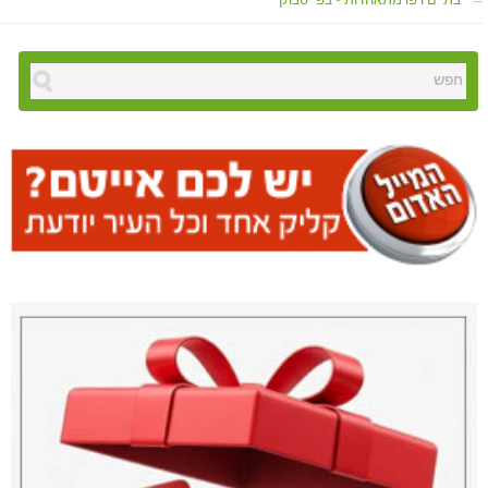
בת ים ויפו מתאחדות – בפייסבוק