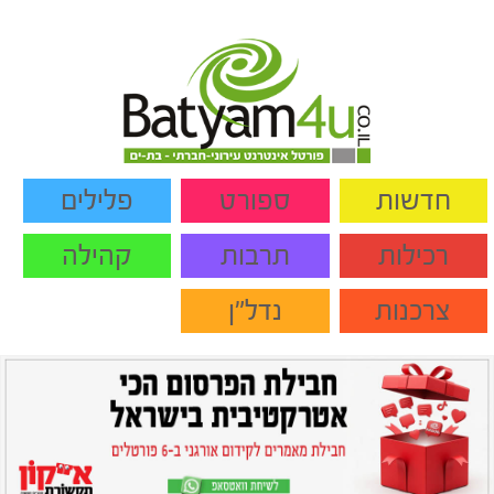
חדשות
ספורט
פלילים
רכילות
תרבות
קהילה
צרכנות
נדל"ן