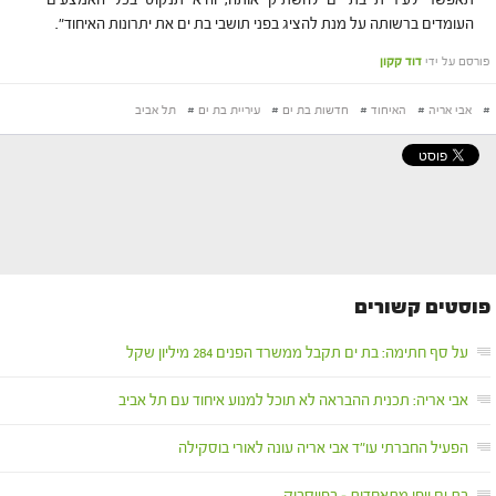
תאפשר לעיריית בת ים להשתיק אותה, והיא תנקוט בכל האמצעים
העומדים ברשותה על מנת להציג בפני תושבי בת ים את יתרונות האיחוד".
פורסם על ידי
דוד קקון
#
אבי אריה
#
האיחוד
#
חדשות בת ים
#
עיריית בת ים
#
תל אביב
פוסטים קשורים
על סף חתימה: בת ים תקבל ממשרד הפנים 284 מיליון שקל
אבי אריה: תכנית ההבראה לא תוכל למנוע איחוד עם תל אביב
הפעיל החברתי עו"ד אבי אריה עונה לאורי בוסקילה