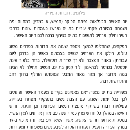
צילומים: דוברות העירייה
יום האישה הבינלאומי נפתח הבוקר (חמישי, 8 במרץ) במחווה יפה
ושמחה במיוחד: פקחי עיריית בת ים נפרשו בעמדות שונות ברחבי
העיר וחילקו פרחים לתושבות בת ים בצירוף ברכה לכבוד יום האישה.
הפקחים, שהחליפו למשך מספר שעות את הדוחות בפרחים מסוג
טוליפ, חילקו את הפרחים לנשים בצמתים כאשר הן בדרכן ליום
עבודתן: באזור המצבה ולאורך שדרות רוטשילד, ברח' בלפור פינת
יוספטל, בכניסה לבת-ימון וליד קניון בת ים. הנשים תחילה לא הבינו
במה מדובר אך מהר מאוד המבט המופתע הוחלף בחיוך רחב
והתרגשות רבה.
מעיריית בת ים נמסר: "אנו מאמינים בקידום מעמד האישה ופועלים
לכך בכל ימות השנה, עם הצבת נשים בתפקידי מפתח בעירייה,
פעילויות רבות בשיתוף מועצת הנשים העירונית וכן חגיגת חודש
האישה במהלך כל חודש מרץ כמידי שנה עם מגוון אירועים למין הנשי".
במסגרת אירועי חודש האישה, אשר השיא יגיע באירוע המרכזי ב-19
במרץ, העירייה תעניק תעודות הוקרה לשבע נשים משפיעות ומעוררות