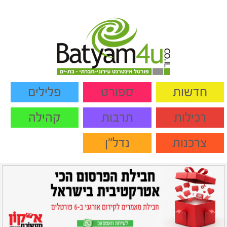
חדשות
ספורט
פלילים
רכילות
תרבות
קהילה
צרכנות
נדל"ן