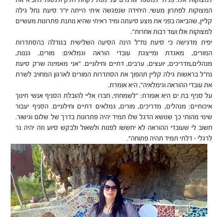
למצוקות אלו. פניתי למספר גורמים על מנת לקחת חלק ולנסות להביא את
המצוקות לפתרון מעשי. היחידה שנפגשה איתי הייתה יו"ר סיעת נחל גילה
קליין, שהביאה בפני את מצע סיעתה ומיד ראיתי שהיא נותנת פתרונות מעשיים
למצוקות אלו ועוד רבות אחרות".
יפית מדגישה כי סיעת נח"ל הינה הסיעה השלישית בגודלה בהסתדרות
המורים, מאגדת ומייצגת עובדי הוראה וגמלאים: מורים, גננות,
מנהלים,מדריכים, יועצים, ערבים, דתיים וחילוניים. "אני מאמינה שרק סיעת
נח"ל בראשות גילה קליין תהפוך את הסתדרות המורים לארגון המחויב לשרת
את עובדי ההוראה וגימלאיה", היא אומרת.
על סניף בת ים היא אומרת: "לשמחתי, חברו אליי להובלת הסניף אנשי חינוך
איכותיים: מנהלים, מדריכים, מורים, גמלאים דתיים וחילוניים. הסניף יעבור
שינוי מהותי כך שנושא הדגל שלו תמיד יהיה פתרונות בדרך של שלום וגישור.
חשוב לי שעובדי ההוראה לא יחששו לפנות ולשאול ולבקש סיוע וזה יהיה נר
לרגלי – דלתי תמיד תהיה פתוחה".