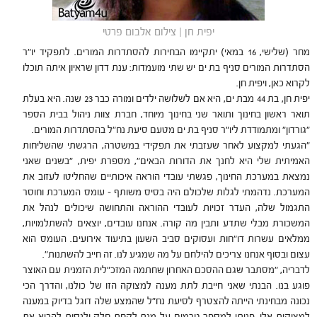
יפית חן | צילום אלבום פרטי
מחר (שלישי, 16 במאי) יתקיימו הבחירות להסתדרות המורים. לתפקיד יו"ר
הסתדרות המורים סניף בת ים יש שתי מועמדות: ענת דדון שראיון איתה תוכלו
לקרוא כאן, ויפית חן.
יפית חן, בת 44 מבת ים, היא אם לשלושה ילדים ומורה כבר 23 שנה. היא בעלת
תואר ראשון בחינוך ותואר שני בחינוך מיוחד, חברת צוות ניהול בבית הספר
"גורדון" ומתמודדת ליו"ר סניף בת ים מטעם סיעת נח"ל בהסתדרות המורים.
"הגעתי למקצוע לאחר שעזבתי את תפקידי במשטרה, הרגשתי שהשליחות
האמיתית שלי היא לחנך את הדורות הבאים", מספרת יפית, "בשנים שאני
נמצאת במערכת החינוך, פגשתי עובדי הוראה איכותיים שהחליטו לעזוב את
המערכת. נדהמתי לגלות שלכולם היה בסיס משותף – עומס המערכת וחוסר
התגמול שלה, העדר זכויות לעובדי ההוראה והתחושה שיכולים לנהל את
המשכורת מבלי שתדע ותבין מה קורה. אנחנו עובדים, יוצאים להשתלמויות,
ממלאים עשרות דו"חות ועסוקים סביב השעון בתיעוד אירועים. העומס הוא
עצום ובסוף אנחנו צריכים להילחם על מה שמגיע לנו. זה חייב להשתנות".
לדבריה, "מסתבר שגם ההסכם האחרון שחתמה המזכ"לית הזמנית עם האוצר
פוגע בנו. הבנתי שאני חייבת לתת מענה למצוקה הזו של כולנו, והדרך הכי
נכונה מבחינתי הייתה להצטרף לסיעת נח"ל שהמצע שלה דוגל בדיוק במענה