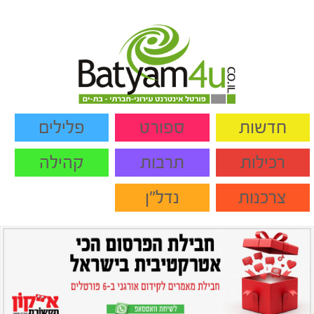
חדשות
ספורט
פלילים
רכילות
תרבות
קהילה
צרכנות
נדל"ן