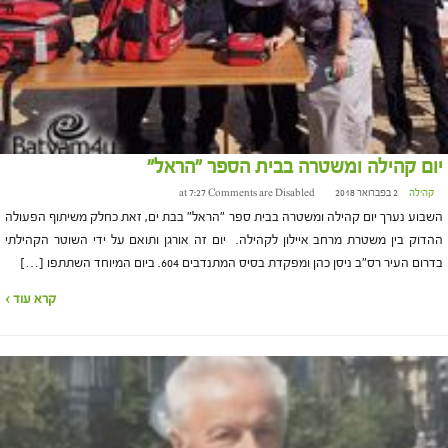
יום קהילה ומשטרה בבית הספר "הראל"
קהילה
2 בפברואר 2018 at 7:27
Comments are Disabled
השבוע נערך יום קהילה ומשטרה בבית ספר "הראל" בבת ים, זאת כחלק משיתוף הפעולה
ההדוק בין משטרת מרחב איילון לקהילה. יום זה אורגן ותואם על ידי השוטר הקהילתי
בדרום העיר רס"ב ניסן כהן ומפקדת בסיס המתנדבים 604. ביום המיוחד השתתפו […]
קרא עוד ›