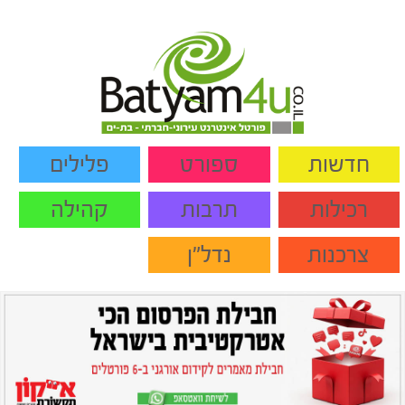
חדשות
ספורט
פלילים
רכילות
תרבות
קהילה
צרכנות
נדל"ן