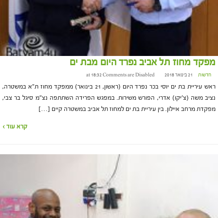
מפקד מחוז תל אביב נפרד היום מבת ים
חדשות
21 בינואר 2018 at 18:32
Comments are Disabled
ראש עיריית בת ים יוסי בכר נפרד היום (ראשון, 21 בינואר) ממפקד מחוז ת"א במשטרה,
נציב משה (צ'יקו) אדרי, הפורש משירות. במפגש הפרידה השתתפה נצ"מ סיגל בר צבי,
מפקדת מרחב איילון. בין עיריית בת ים למחוז תל אביב במשטרה קיים […]
קרא עוד ›