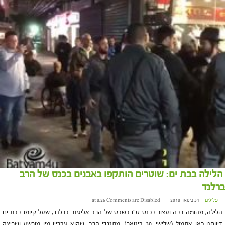
הלילה בבת ים: שוטרים הותקפו באבנים בכנס של הרב
ברלנד
פלילים
31 בינואר 2018 at 8:26
Comments are Disabled
הלילה, מהומה רבה ועצור בכנס ט"ו בשבט של הרב אליעזר ברלנד, שעל קיומו בבת ים
דיווחנו כאן אתמול (שלישי, 30 בינואר). מתנגדי הרב, שהוא עבריין מין מורשע ושריצה