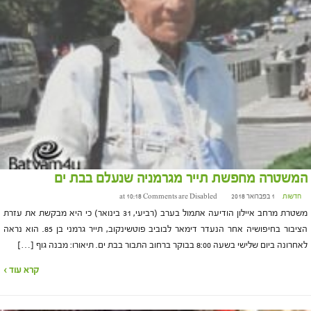
המשטרה מחפשת תייר מגרמניה שנעלם בבת ים
חדשות
1 בפברואר 2018 at 10:18
Comments are Disabled
משטרת מרחב איילון הודיעה אתמול בערב (רביעי, 31 בינואר) כי היא מבקשת את עזרת
הציבור בחיפושיה אחר הנעדר דימאר לבוביב פוטשינקוב, תייר גרמני בן 85. הוא נראה
לאחרונה ביום שלישי בשעה 8:00 בבוקר ברחוב התבור בבת ים. תיאורו: מבנה גוף […]
קרא עוד ›