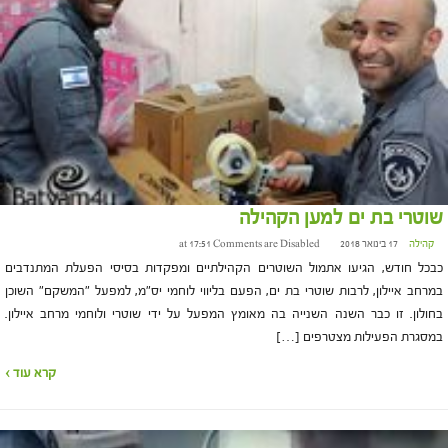
שוטרי בת ים למען הקהילה
קהילה
17 בינואר 2018 at 17:51
Comments are Disabled
כבכל חודש, הגיעו אתמול השוטרים הקהילתיים ומפקדות בסיסי הפעלת המתנדבים
במרחב איילון, לרבות שוטרי בת ים, הפעם בליווי לוחמי יס"מ, למפעל "המשקם" השוכן
בחולון. זו כבר השנה השנייה בה מאומץ המפעל על ידי שוטרי ולוחמי מרחב איילון.
במסגרת הפעילות מצטרפים […]
קרא עוד ›