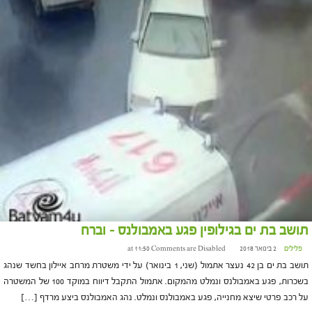
תושב בת ים בגילופין פגע באמבולנס – וברח
פלילים
2 בינואר 2018 at 11:50
Comments are Disabled
תושב בת ים בן 42 נעצר אתמול (שני, 1 בינואר) על ידי משטרת מרחב איילון בחשד שנהג
בשכרות, פגע באמבולנס ונמלט מהמקום. אתמול התקבל דיווח במוקד 100 של המשטרה
על רכב פרטי שיצא מחנייה, פגע באמבולנס ונמלט. נהג האמבולנס ביצע מרדף […]