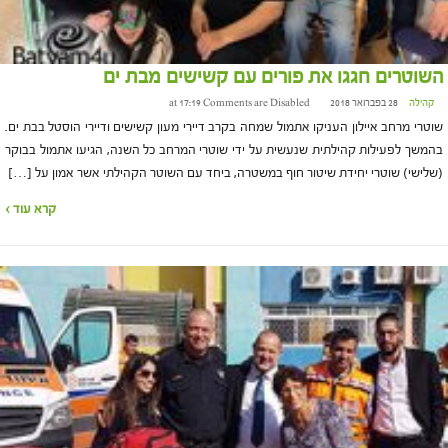
השוטרים חגגו את פורים עם קשישים מבת ים
קהילה
28 בפברואר 2018 at 17:19
Comments are Disabled
שוטרי מרחב איילון העניקו אתמול שמחה בקרב דיירי מעון קשישים ודיירי הוסטל בבת ים.
בהמשך לפעילות קהילתית שנעשית על ידי שוטרי המרחב כל השנה, הגיעו אתמול בבוקר
(שלישי) שוטרי יחידת שיטור חוף במשטרה, ביחד עם השוטר הקהילתי אשר אמון על […]
קרא עוד ›