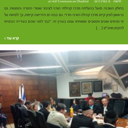
חדשות
15 במרץ 2017 at 14:07
Comments are Disabled
בחולון השכנה פועל בהצלחה מרכז קהילתי תורני לציבור שומרי התורה והמצוות. גם
בראשון לציון קיים מרכז קהילה תורני-חרדי. גם בבת-ים הדרישה קיימת, כך לפחות על
פי גורמים שונים ותושבים ששוחחו עמנו בעניין זה. "כבר לפני שנים בעירייה הבטיחו
להקים מתנ"ס […]
קרא עוד ›