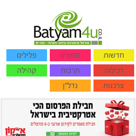
חדשות
ספורט
פלילים
רכילות
תרבות
קהילה
צרכנות
נדל"ן