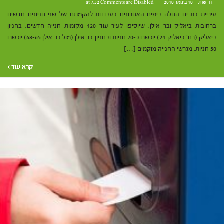
חדשות
18 בינואר 2018 at 7:32
Comments are Disabled
עיריית בת ים החלה בימים האחרונים בעבודות להקמתם של שני חניונים חדשים
ברחובות ביאליק ובר אילן, שיוסיפו לעיר עוד 120 מקומות חנייה חדשים. בחניון
ביאליק (רח' ביאליק 24) יוכשרו כ-70 חניות ובחניון בר אילן (מול בר אילן 63-65) יוכשרו
50 חניות. מגרשי החנייה מוקמים […]
קרא עוד ›