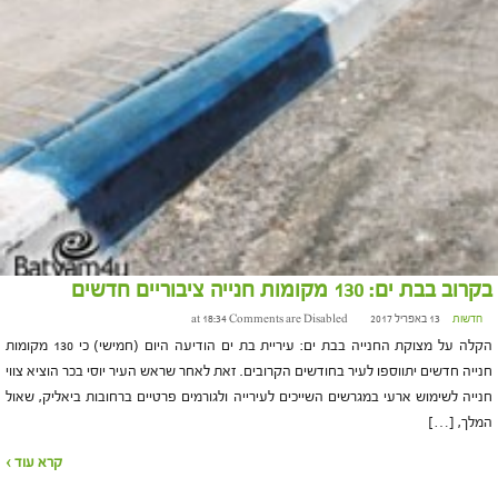
בקרוב בבת ים: 130 מקומות חנייה ציבוריים חדשים
חדשות
13 באפריל 2017 at 18:34
Comments are Disabled
הקלה על מצוקת החנייה בבת ים: עיריית בת ים הודיעה היום (חמישי) כי 130 מקומות
חנייה חדשים יתווספו לעיר בחודשים הקרובים. זאת לאחר שראש העיר יוסי בכר הוציא צווי
חנייה לשימוש ארעי במגרשים השייכים לעירייה ולגורמים פרטיים ברחובות ביאליק, שאול
המלך, […]
קרא עוד ›