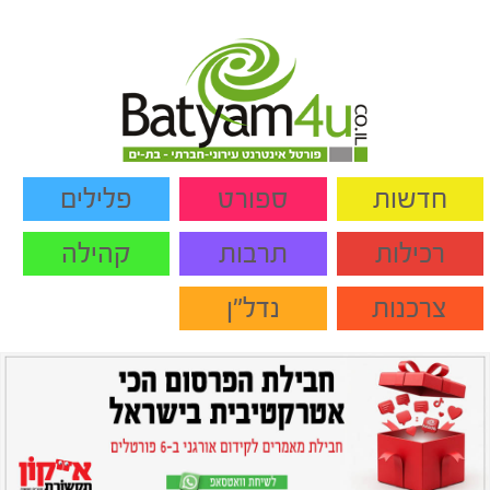
חדשות
ספורט
פלילים
רכילות
תרבות
קהילה
צרכנות
נדל"ן