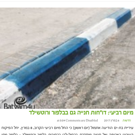
מיום רביעי: דו"חות חנייה גם בבלפור ורוטשילד
חדשות
6 במרץ 2017 at 0:04
Comments are Disabled
עיריית בת-ים הודיעה אתמול (יום ראשון) כי החל מיום רביעי הקרוב, 8 במרץ, יחל הפיקוח
העירוני באכיפה של חנייה מוסדרת בכחול-לבן ברחובות בלפור ורוטשילד – כלומר מתן