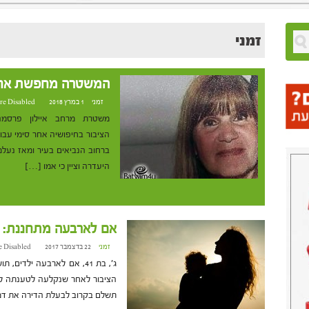
זמני
המשטרה מחפשת אחר
זמני
1 במרץ 2018 at 20:45
re Disabled
משטרת מרחב איילון פרסמ
ברחוב הנביאים בעיר ומאז נעלמ
היעדרה וציין כי אמו […]
אם לארבעה מתחננת: "ת
זמני
22 בדצמבר 2017 at 10:44
 Disabled
ג', בת 41, אם לארבעה יל
הציבור לאחר שנקלעה לטענתה למ
תשלם בקרוב לבעלת הדירה את דמ