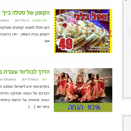
הקופון של סטלה ביץ׳
זמני
,
קופונים
13 ביולי 2017 at 18:41
sabled
כאן תוכלו למצוא קופונים אטרקטי
הקופון בבית העסק – וזכו בהטבה המ
83)
הדרך לבוליווד עוברת ב
זמני
3 באפריל 2017 at 6:25
re Disabled
הנחה מיוחדת על רכישת כרטיסים
בחור ישר […]