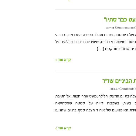
עט כבר סתיו"
Comments are 
של בית ספר, מורים ועוד? הסיבה היא כמובן ברורה:
וב ומשמעותי בחיינו, שיוצרים רבים בחרו לשיר על
כרים אותה בתור קסם […]
קרא עוד ›
 הביניים שז"ר
Comments a
לה בת ים הוזעקו הלילה, מעט אחר חצות, אל חטיבת
ום בעיר, בעקבות דיווח על קטטה שהסתיימה
ידת האופנועים של איחוד הצלה סניף בת ים שהגיעו
קרא עוד ›