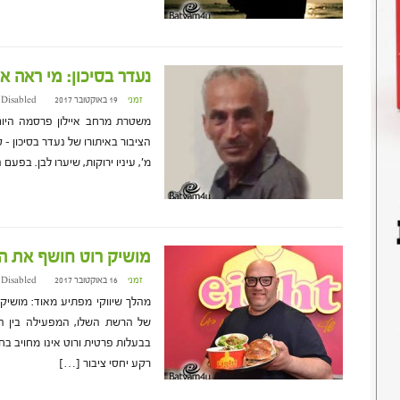
נעדר בסיכון: מי ראה א
זמני
19 באוקטובר 2017 at 18:20
 Disabled
מ', עיניו ירוקות, שיערו לבן. בפ
מושיק רוט חושף את ה
זמני
16 באוקטובר 2017 at 10:00
 Disabled
מהלך שיווקי מפתיע מאוד: מושיק
של הרשת השלו, המפעילה בין ה
בבעלות פרטית ורוט אינו מחויב בח
רקע יחסי ציבור […]