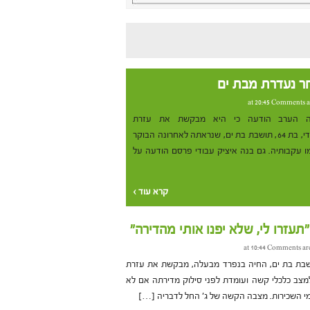
 נעדרת מבת ים
Comments a
ה הערב הודעה כי היא מבקשת את עזרת
הציבור בחיפושיה אחר סימי עבודי, בת 64, תושבת בת ים, שנראתה לאחרונה הבוקר
ו עקבותיה. גם בנה איציק עבודי פרסם הודעה על
קרא עוד ›
עזרו לי, שלא יפנו אותי מהדירה"
Comments are
דים, תושבת בת ים, החיה בנפרד מבעלה, מבקשת את עזרת
צב כלכלי קשה ועומדת לפני סילוק מדירתה אם לא
י השכירות. מצבה הקשה של ג' החל לדבריה […]