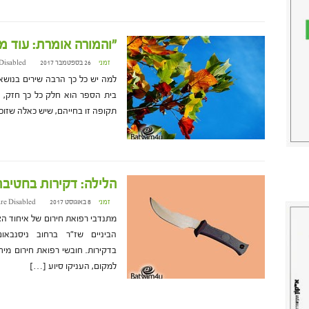
"והמורה אומרת: עוד מ
זמני
26 בספטמבר 2017 at 9:15
Disabled
למה יש כל כך הרבה שירים בנושא 
בית הספר הוא חלק כל כך חזק, חש
תקופה זו בחייהם, שיש כאלה שזו
הלילה: דקירות בחטיבת
זמני
8 באוגוסט 2017 at 8:37
re Disabled
מתנדבי רפואת חירום של איחוד הצ
הביניים שז"ר ברחוב ניסנבא
בדקירות. חובשי רפואת חירום מיח
למקום, העניקו סיוע […]