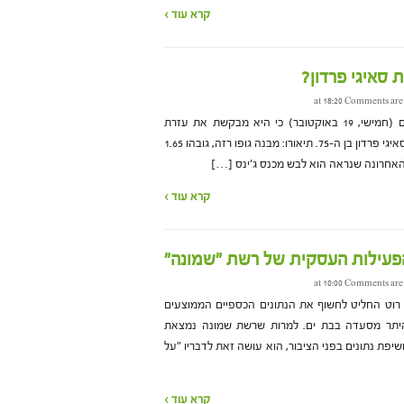
קרא עוד ›
ת סאיגי פרדון?
Comments are
משטרת מרחב איילון פרסמה היום (חמישי, 19 באוקטובר) כי היא מבקשת את עזרת
הציבור באיתורו של נעדר בסיכון – סאיגי פרדון בן ה-75. תיאורו: מבנה גופו רזה, גובהו 1.65
עם האחרונה שנראה הוא לבש מכנס ג'ינס […]
קרא עוד ›
פעילות העסקית של רשת "שמונה"
Comments are
 רוט החליט לחשוף את הנתונים הכספיים הממוצעים
יתר מסעדה בבת ים. למרות שרשת שמונה נמצאת
שיפת נתונים בפני הציבור, הוא עושה זאת לדבריו "על
קרא עוד ›