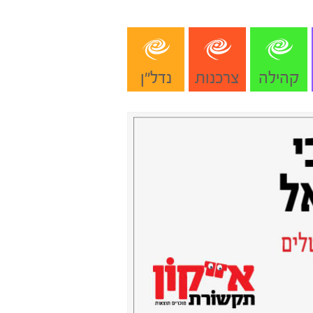
קהילה
צרכנות
נדל"ן