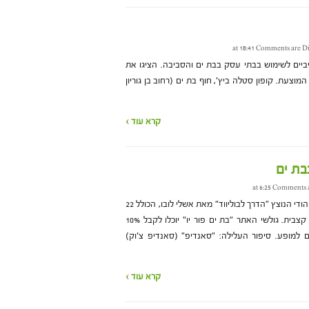
Comments are Di
ביים לשימוש בבתי עסק בבת ים והסביבה. הציגו את
וצעת. קופון סטלה ביץ', חוף בת ים (רחוב בן גוריון
קרא עוד ›
בת ים
Comments a
בחודש מאי יגיע לישראל המופע ההודי הנוצץ "הדרך לבוליווד" מאת אשלי לובו, הכולל 22
רקדנים על הבמה ומוזיקה הודית קצבית. גולשי האתר "בת ים פור יו" יוכלו לקבל 10%
 למופע. סיפור העלילה: "סאנדיפ" (סאנדיפ צ'וק)
קרא עוד ›