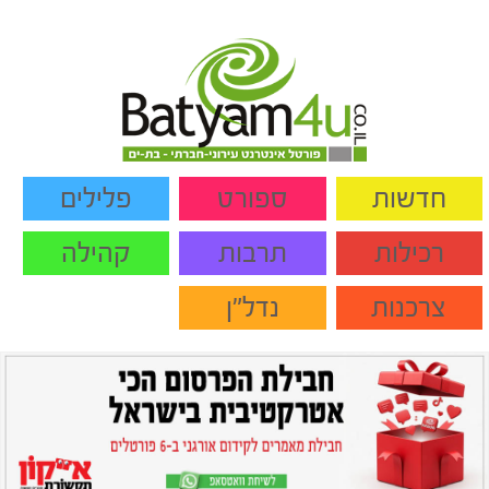
חדשות
ספורט
פלילים
רכילות
תרבות
קהילה
צרכנות
נדל"ן