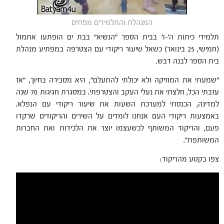
המנהלת והתלמידים מפזזים
תלמידי כיתות ה'-ו' בבית הספר "הנשיא" בבת ים הופתעו אתמול
(חמישי, 25 בינואר) כשאל שיעור ריקודי עם הצטרפה במפתיע מנהלת
בית הספר לבנה דבש.
"שמעתי את המוזיקה ולא יכולתי להתעלם", היא מסבירה בחיוך, "אז
עזבתי הכל, חלצתי את נעלי העקב והצטרפתי. במסגרת חגיגות 70 שנה
למדינה, הכנסתי למערכת השעות את שיעור ריקודי עם הנפלא.
באמצעות ריקודי העם אנחנו לומדים על השירים והריקודים שרקדו
פעם, והריקוד המשותף לכשעצמו יוצר את הלכידות ואת החברות
המשותפת".
צפו בקטע מהריקוד: