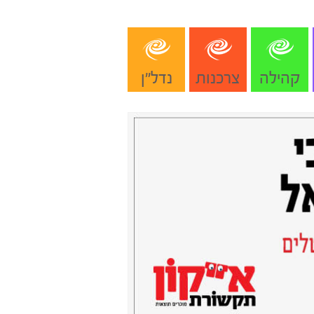
קהילה
צרכנות
נדל"ן