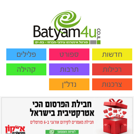
חדשות
ספורט
פלילים
רכילות
תרבות
קהילה
צרכנות
נדל"ן