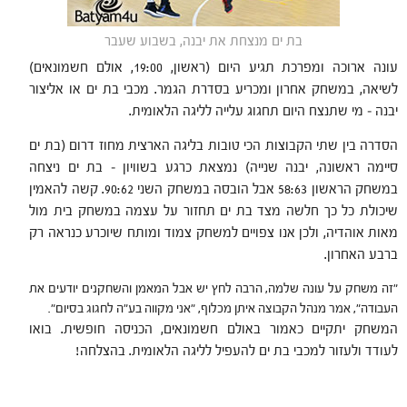
בת ים מנצחת את יבנה, בשבוע שעבר
עונה ארוכה ומפרכת תגיע היום (ראשון, 19:00, אולם חשמונאים)
לשיאה, במשחק אחרון ומכריע בסדרת הגמר. מכבי בת ים או אליצור
יבנה – מי שתנצח היום תחגוג עלייה לליגה הלאומית.
הסדרה בין שתי הקבוצות הכי טובות בליגה הארצית מחוז דרום (בת ים
סיימה ראשונה, יבנה שנייה) נמצאת כרגע בשוויון – בת ים ניצחה
במשחק הראשון 58:63 אבל הובסה במשחק השני 90:62. קשה להאמין
שיכולת כל כך חלשה מצד בת ים תחזור על עצמה במשחק בית מול
מאות אוהדיה, ולכן אנו צפויים למשחק צמוד ומותח שיוכרע כנראה רק
ברבע האחרון.
"זה משחק על עונה שלמה, הרבה לחץ יש אבל המאמן והשחקנים יודעים את
העבודה", אמר מנהל הקבוצה איתן מכלוף, "אני מקווה בע"ה לחגוג בסיום".
המשחק יתקיים כאמור באולם חשמונאים, הכניסה חופשית. בואו
לעודד ולעזור למכבי בת ים להעפיל לליגה הלאומית. בהצלחה!