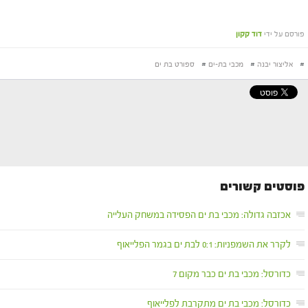
פורסם על ידי
דוד קקון
#
אליצור יבנה
#
מכבי בת-ים
#
ספורט בת ים
פוסטים קשורים
אכזבה גדולה: מכבי בת ים הפסידה במשחק העלייה
לקרר את השמפניות: 0:1 לבת ים בגמר הפלייאוף
כדורסל: מכבי בת ים כבר מקום 7
כדורסל: מכבי בת ים מתקרבת לפלייאוף