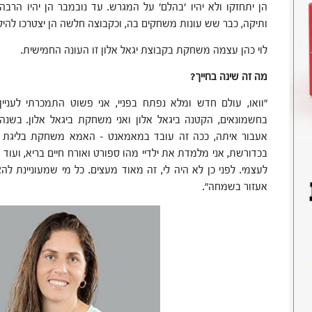
הן יתחזקו ולא יהיו 'בהלם' על המגרש. עד נובמבר הן יהיו הרבה ע
ותיקה, כבר שש עונות משחקים בה, וכקבוצה חלשה הן יצטרכו להיל
לוי כהן עצמה משחקת בקבוצת יגאל אלון זו העונה החמישית.
מה זה שינה בחייך?
"וואו, עולם חדש ומלא נפתח בפניי, אני פשוט התמכרתי לעניין
בחשמונאים, הקטנה ביגאל אלון ואני משחקת ביגאל אלון. בשנה
אעבור איתה, ככה זה עובד במאמאנט – האמא משחקת בליגת בי
בכדורשת, אני מלמדת את ילדיי מהו ספורט ואורח חיים בריא, ועוד 
לעצמי. לפני כן לא היה לי, זה מאוד מעצים. כל מי שמעוניינת להצ
אעזור בשמחה".