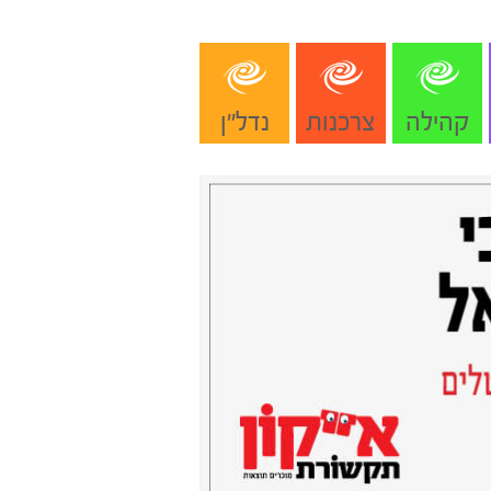
קהילה
צרכנות
נדל"ן