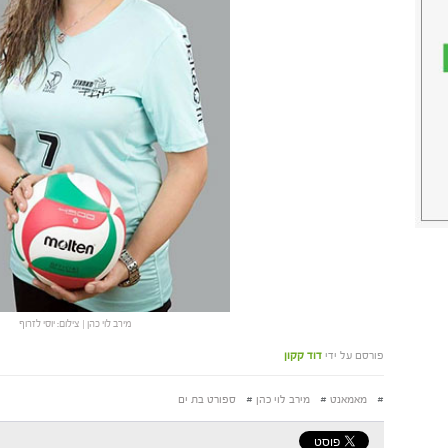
מירב לוי כהן | צילום: יוסי לזרוף
פורסם על ידי
דוד קקון
#
מאמאנט
#
מירב לוי כהן
#
ספורט בת ים