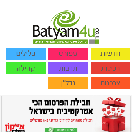
חדשות
ספורט
פלילים
רכילות
תרבות
קהילה
צרכנות
נדל"ן