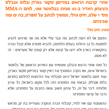
אחרי קרבות הרואים
במדיסון סקוור גארדן ובלוס אנג'לס
והניצחון האדיר ב-45 שניות בבלאטור 188,
לוחם ה-MMA
מס' 1 שלנו, חיים גוזלי, ממשיך לכתוב על ספורט, בת ים ומה
שביניהם.
מאת: חיים גוזלי
הפעם אני לא רוצה לכתוב מה עבר עליי אלא מה אני מרגיש. להגיע
לפסגות כל כך גדולות בעולם הלחימה, להביא ספורט שלא קיבל הכרה
בתקשורת בארץ ולא ידעו על קיומו אלא רק קומץ של מעריצים – זה
לא מעט.
כל זאת אחרי הרעש והבלגן שעשיתי עם האירוע הראשון של בלאטור
בישראל 2016, ואז הקרב המטורף נגד ראיין קטור במדיסון סקוור גארדן,
ועוד פעם בלאטור ישראל 2017 וקיבלתי עוד הזדמנות להילחם בפורום
בלוס אנג'לס. הבאתי את הספורט הזה לכל מקום בישראל, כל ערוץ
טלוויזיה דיבר על זה, כל עיתון חשוב עשה כתבות על הספורט, שלא
נדבר על ערוצי הספורט!
התאמנתי עם יאיר לפיד, קיבלתי הכרה והוקרה מעיריית בת ים, מראש