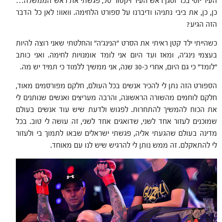
העיר יוסי בכר וסגן ראש העיר ויקטור טל, פגשתי את ראש הממשלה…
כן, כן, את ביבי נתניהו ודיברנו על ספורט הלחימה. וואוו! לאן כל הדבר
הזה הגיע?
כשהייתי ילד קטן ראיתי את הסרט "הנינג’ה" והחלטתי שאני רוצה להיות
בעצמי נינג’ה, ומאז ועד היום אני לומד אומנויות לחימה. ואני כותב
"לומד" כי גם היום, אחרי כ-30 שנה, אני ממשיך ללמוד כי תמיד יש מה.
הספורט הזה נתן לי להכיר אנשים בכל העולם, חלקם מפורסמים מאוד,
חלקם לוחמים מהשורה הראשונה, והרבה מעריצים ואנשים שנותנים לי
את הכוח להמשיך להתחרות. לפגוש ולדעת שיש עוד אנשים בעולם
שמוכנים לעזור אחד לשני, שדואגים אחד לשני, זה עושה לי טוב. בכל
מדינה בעולם שהגעתי אליה, פגשתי ישראלים שבאו לתמוך בי ולעזור
לי להתאקלם. זה ממש נותן לי להרגיש שיש לנו עם מאוחד.