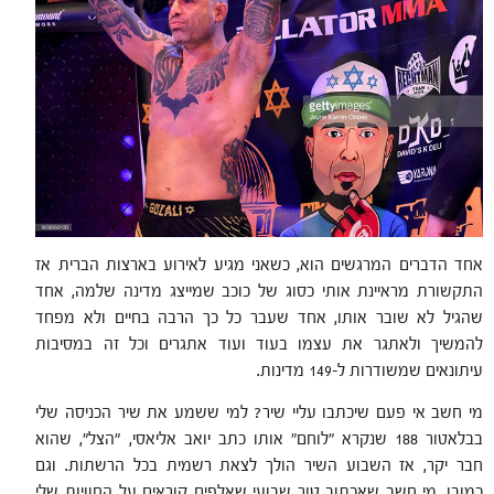
אחד הדברים המרגשים הוא, כשאני מגיע לאירוע בארצות הברית אז
התקשורת מראיינת אותי כסוג של כוכב שמייצג מדינה שלמה, אחד
שהגיל לא שובר אותו, אחד שעבר כל כך הרבה בחיים ולא מפחד
להמשיך ולאתגר את עצמו בעוד ועוד אתגרים וכל זה במסיבות
עיתונאים שמשודרות ל-149 מדינות.
מי חשב אי פעם שיכתבו עליי שיר? למי ששמע את שיר הכניסה שלי
בבלאטור 188 שנקרא ״לוחם״ אותו כתב יואב אליאסי, "הצל", שהוא
חבר יקר, אז השבוע השיר הולך לצאת רשמית בכל הרשתות. וגם
כמובן, מי חשב שאכתוב טור שבועי שאלפים קוראים על החוויות שלי