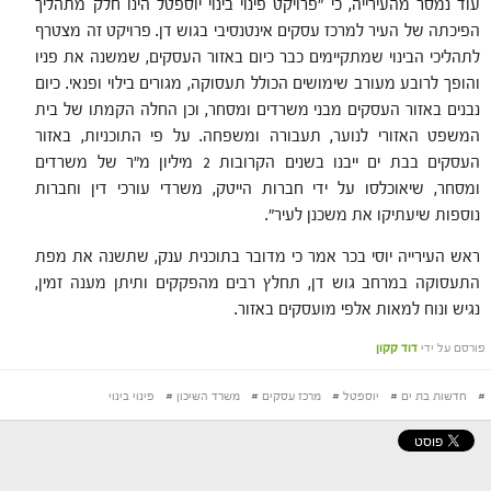
עוד נמסר מהעירייה, כי "פרויקט פינוי בינוי יוספטל הינו חלק מתהליך
הפיכתה של העיר למרכז עסקים אינטנסיבי בגוש דן. פרויקט זה מצטרף
לתהליכי הבינוי שמתקיימים כבר כיום באזור העסקים, שמשנה את פניו
והופך לרובע מעורב שימושים הכולל תעסוקה, מגורים בילוי ופנאי. כיום
נבנים באזור העסקים מבני משרדים ומסחר, וכן החלה הקמתו של בית
המשפט האזורי לנוער, תעבורה ומשפחה. על פי התוכניות, באזור
העסקים בבת ים ייבנו בשנים הקרובות 2 מיליון מ"ר של משרדים
ומסחר, שיאוכלסו על ידי חברות הייטק, משרדי עורכי דין וחברות
נוספות שיעתיקו את משכנן לעיר".
ראש העירייה יוסי בכר אמר כי מדובר בתוכנית ענק, שתשנה את מפת
התעסוקה במרחב גוש דן, תחלץ רבים מהפקקים ותיתן מענה זמין,
נגיש ונוח למאות אלפי מועסקים באזור.
פורסם על ידי
דוד קקון
#
חדשות בת ים
#
יוספטל
#
מרכז עסקים
#
משרד השיכון
#
פינוי בינוי