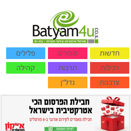
חדשות
ספורט
פלילים
רכילות
תרבות
קהילה
צרכנות
נדל"ן