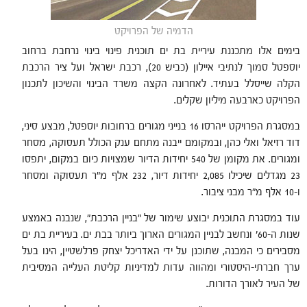
הדמיה של הפרויקט
בימים אלו מתכננת עיריית בת ים תוכנית פינוי בינוי נרחבת ברחוב
יוספטל סמוך לנתיבי איילון (כביש 20), רכבת ישראל ועל ציר הרכבת
הקלה שייסלל בעתיד. לאחרונה הקצה משרד הבינוי והשיכון לתכנון
הפרויקט כארבעה מיליון שקלים.
במסגרת הפרויקט ייהרסו 16 בנייני מגורים ברחובות יוספטל, מבצע סיני,
דוד רזיאל ואלי כהן, ובמקומם ייבנה מתחם ענק הכולל תעסוקה, מסחר
ומגורים. את מקומן של 540 יחידות הדיור שמצויות כיום במקום, יתפסו
23 מגדלים שיכילו 2,085 יחידות דיור, 232 אלף מ"ר תעסוקה ומסחר
ו-10 אלף מ"ר מבני ציבור.
עוד במסגרת התוכנית יבוצע שימור של "בניין הרכבת", שנבנה באמצע
שנות ה-60' ונחשב לבניין המגורים הארוך ביותר בבת ים. בעיריית בת ים
מסבירים כי המבנה, שתוכנן על ידי האדריכל יצחק פרלשטיין, הינו בעל
ערך חברתי-היסטורי ומהווה עדות למדיניות קליטת העלייה המסיבית
של העיר לאורך הדורות.