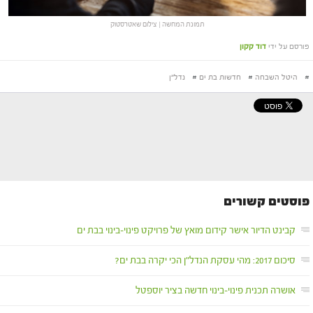
תמונת המחשה | צילום שאטרסטוק
פורסם על ידי
דוד קקון
#
היטל השבחה
#
חדשות בת ים
#
נדל"ן
פוסטים קשורים
קבינט הדיור אישר קידום מואץ של פרויקט פינוי-בינוי בבת ים
סיכום 2017: מהי עסקת הנדל"ן הכי יקרה בבת ים?
אושרה תכנית פינוי-בינוי חדשה בציר יוספטל