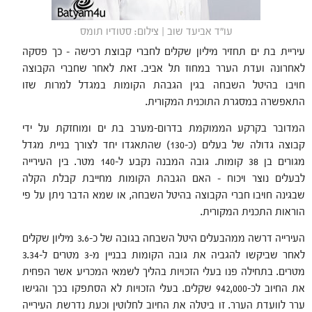
עו"ד אביעד שוב | צילום: סטודיו תומס
עיריית בת ים תחזיר מיליון שקלים לחברי קבוצת רכישה – כך פסקה
לאחרונה ועדת הערר במחוז תל אביב. זאת לאחר שחברי הקבוצה
חויבו בהיטל השבחה בגין הגבהת הקומות במגדל למרות שזו
התאפשרה במסגרת התוכנית המקורית.
המדובר בקרקע הממוקמת בדרום-מערב בת ים ומוחזקת על ידי
קבוצה גדולה של בעלים (כ-130) שהתאגדו יחד לצורך בניית מגדל
מגורים בן 38 קומות. גובה המבנה נקבע ל-140 מטר. בין העירייה
לבעלים נוצר ויכוח – האם הגבהת הקומות מחייבת קבלת הקלה
שבגינה חויבו חברי הקבוצה בהיטל השבחה, או שמא הדבר ניתן על פי
הוראות התכנית המקורית.
העירייה דרשה ממהבעלים היטל השבחה בגובה של כ-3.6 מיליון שקלים
לאחר שביקשו להגביה את גובה הקומות בבניין מ-3 מטרים ל-3.34
מטרים. בתחילה פנו בעלי הזכויות בהליך לשמאי המכריע אשר הפחית
את החיוב לכ-942,000 שקלים. בעלי הזכויות לא הסתפקו בכך והגישו
ערר לוועדת הערר. זו ביטלה את החיוב לחלוטין וכעת נדרשת העירייה