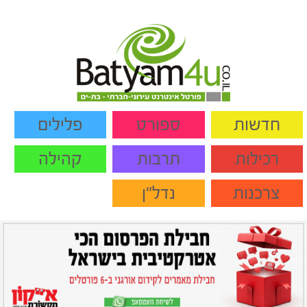
חדשות
ספורט
פלילים
רכילות
תרבות
קהילה
צרכנות
נדל"ן