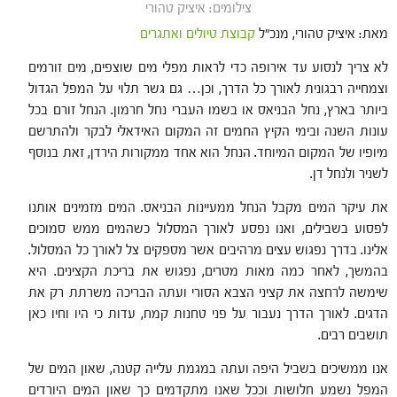
צילומים: איציק טהורי
מאת: איציק טהורי, מנכ"ל
קבוצת טיולים ואתגרים
לא צריך לנסוע עד אירופה כדי לראות מפלי מים שוצפים, מים זורמים
וצמחייה רבגונית לאורך כל הדרך, וכן… גם גשר תלוי על המפל הגדול
ביותר בארץ, נחל הבניאס או בשמו העברי נחל חרמון. הנחל זורם בכל
עונות השנה ובימי הקיץ החמים זה המקום האידאלי לבקר ולהתרשם
מיופיו של המקום המיוחד. הנחל הוא אחד ממקורות הירדן, זאת בנוסף
לשניר ולנחל דן.
את עיקר המים מקבל הנחל ממעיינות הבניאס. המים מזמינים אותנו
לפסוע בשבילים, ואנו נפסע לאורך המסלול כשהמים ממש סמוכים
אלינו. בדרך נפגוש עצים מרהיבים אשר מספקים צל לאורך כל המסלול.
בהמשך, לאחר כמה מאות מטרים, נפגוש את בריכת הקצינים. היא
שימשה לרחצה את קציני הצבא הסורי ועתה הבריכה משרתת רק את
הדגים. לאורך הדרך נעבור על פני טחנות קמח, עדות כי היו וחיו כאן
תושבים רבים.
אנו ממשיכים בשביל היפה ועתה במגמת עלייה קטנה, שאון המים של
המפל נשמע חלושות וככל שאנו מתקדמים כך שאון המים היורדים