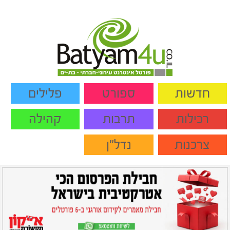
חדשות
ספורט
פלילים
רכילות
תרבות
קהילה
צרכנות
נדל"ן