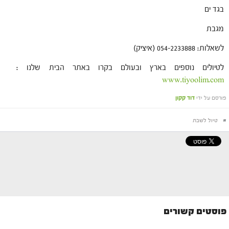
בגד ים
מגבת
לשאלות: 054-2233888 (איציק)
לטיולים נוספים בארץ ובעולם בקרו באתר הבית שלנו :
www.tiyoolim.com
פורסם על ידי
דוד קקון
#
טיול לשבת
פוסטים קשורים