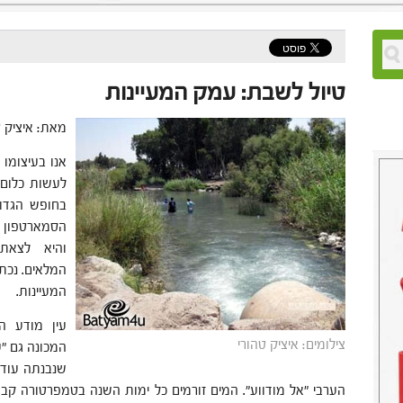
טיול לשבת: עמק המעיינות
מאת: איציק ט
אנו בעיצומו
לעשות כלום 
בחופש הגדול
הסמארטפון א
והיא לצאת
המלאים. נכתוב
המעיינות.
עין מודע ה
צילומים: איציק טהורי
המכונה גם "ע
שנבנתה עוד 