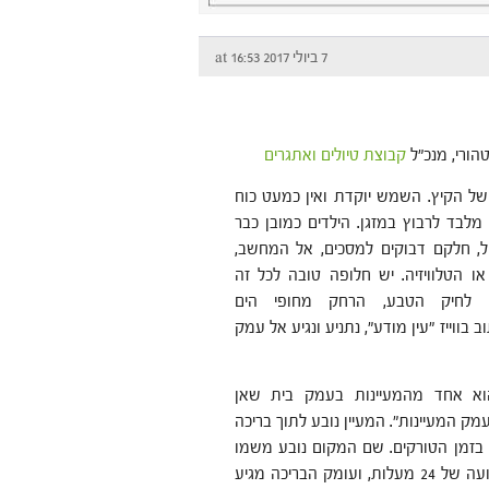
7 ביולי 2017 at 16:53
הורי, מנכ"ל
קבוצת טיולים ואתגרים
 של הקיץ. השמש יוקדת ואין כמעט כוח
מלבד לרבוץ במזגן. הילדים כמובן כבר
, חלקם דבוקים למסכים, אל המחשב,
ו הטלוויזיה. יש חלופה טובה לכל זה
 לחיק הטבע, הרחק מחופי הים
 בווייז "עין מודע", נתניע ונגיע אל עמק
וא אחד מהמעיינות בעמק בית שאן
מק המעיינות". המעיין נובע לתוך בריכה
בזמן הטורקים. שם המקום נובע משמו
הערבי "אל מודווע". המים זורמים כל ימות השנה בטמפרטורה קבועה של 24 מעלות, ועומק הבריכה מגיע