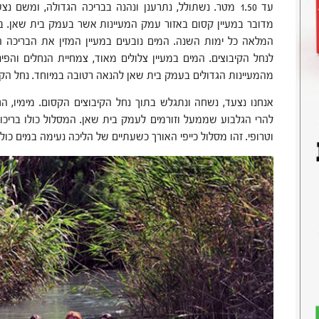
עד 1.50 מטר. נשתולל, נתרענן ונהנה בבריכה הגדולה, ומשם 
מדובר במעיין קסום באזור עמק המעיינות אשר בעמק בית שאן. ב
המלאה כל ימות השנה. המים נובעים במעיין המזין את הבריכה
לנחל הקיבוצים. המים במעיין צלולים מאוד, צמחיית הנחלים והפ
מהמעיינות הגדולים בעמק בית שאן להנאה רטובה במיוחד. נחל הקי
אנחנו נצעד, נשחה ונתגלש בתוך נחל הקיבוצים הקסום. מימיו, 
להרי הגלבוע שממעל וזורמים לעמק בית שאן. המסלול כולו בריכות ו
וטרופי. זהו מסלול כייפי האורך כשעתיים של הליכה נעימה במים כו