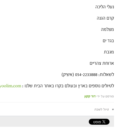
נעלי הליכה
קרם הגנה
מצלמה
בגד ים
מגבת
ארוחת צהריים
לשאלות: 054-2233888 (איציק)
לטיולים נוספים בארץ ובעולם בקרו באתר הבית שלנו :
yoolim.com
פורסם על ידי
דוד קקון
#
טיול לשבת