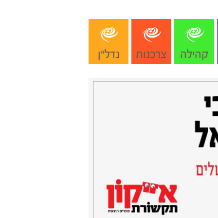
קהילה
צרכנות
נדל"ן