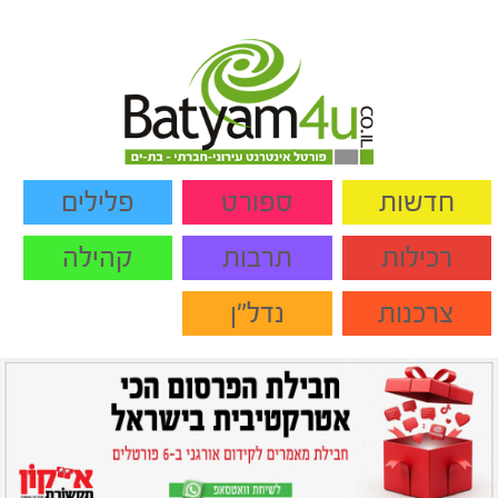
חדשות
ספורט
פלילים
רכילות
תרבות
קהילה
צרכנות
נדל"ן