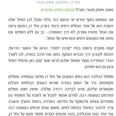
נחל דן | צילומים: איציק טהורי
מאת: איציק טהורי, מנכ"ל
קבוצת טיולים ואתגרים
אנו נמצאים בסוף חודש יוני והחום כבר בלתי נסבל. לכן הטיול שלנו
השבת הוא אל אחד הנחלים היפים ביותר בארץ, נחל דן. הפעם נראה
את הנחל מזווית אחרת, לא דרך השמורה – כך גם ללא תשלום וגם
נחווה את הקטעים היפים והפראיים של הנחל.
קומו מוקדם ורשמו בווייז "קיבוץ דפנה". הגיעו אל השער הדרומי,
היכנסו לקיבוץ דרך הכביש העוקף, החנו את הרכב בחנייה, לכו לאורך
הגדר המפרידה ומצד שמאל שלכם תראו שער קטן. כאן מתחיל הטיול
וכאן גם הוא יסתיים.
מסלול ההליכה הוא במים הצוננים של נחל דן מלווה בצמחייה ומפלים
מקסימים. נרד אל המים בעזרת שורשי העצים הבולטים וחבלים
שקשורים עליהם, ונגיע לבריכה רדודה וצלולה. מימין ישנם מפלים
הזורמים בעוצמה רבה. לצידם אפשר לטבול או לשבת על משטחי עץ
מסודרים ונוחים ולהשקיף על הזרימה האדירה. בימות החורף והאביב
צריך להיזהר במיוחד בכניסה למים, משום שהם זורמים בעוצמה רבה
עוד יותר. ננוח מההליכה, נהנה מהמים הקרים ונספר מעט על נחל דן,