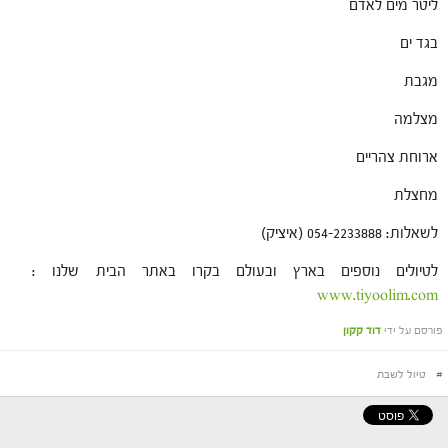
ליטר מים לאדם
בגד ים
מגבת
מצלמה
ארוחת צהריים
מחצלת
לשאלות: 054-2233888 (איציק)
לטיולים נוספים בארץ ובעולם בקרו באתר הבית שלנו :
www.tiyoolim.com
פורסם על ידי
דוד קקון
#
טיול לשבת