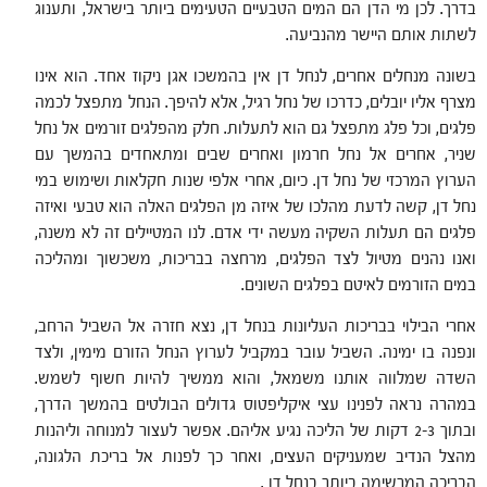
בדרך. לכן מי הדן הם המים הטבעיים הטעימים ביותר בישראל, ותענוג
לשתות אותם היישר מהנביעה.
בשונה מנחלים אחרים, לנחל דן אין בהמשכו אגן ניקוז אחד. הוא אינו
מצרף אליו יובלים, כדרכו של נחל רגיל, אלא להיפך. הנחל מתפצל לכמה
פלגים, וכל פלג מתפצל גם הוא לתעלות. חלק מהפלגים זורמים אל נחל
שניר, אחרים אל נחל חרמון ואחרים שבים ומתאחדים בהמשך עם
הערוץ המרכזי של נחל דן. כיום, אחרי אלפי שנות חקלאות ושימוש במי
נחל דן, קשה לדעת מהלכו של איזה מן הפלגים האלה הוא טבעי ואיזה
פלגים הם תעלות השקיה מעשה ידי אדם. לנו המטיילים זה לא משנה,
ואנו נהנים מטיול לצד הפלגים, מרחצה בבריכות, משכשוך ומהליכה
במים הזורמים לאיטם בפלגים השונים.
אחרי הבילוי בבריכות העליונות בנחל דן, נצא חזרה אל השביל הרחב,
ונפנה בו ימינה. השביל עובר במקביל לערוץ הנחל הזורם מימין, ולצד
השדה שמלווה אותנו משמאל, והוא ממשיך להיות חשוף לשמש.
במהרה נראה לפנינו עצי איקליפטוס גדולים הבולטים בהמשך הדרך,
ובתוך 2-3 דקות של הליכה נגיע אליהם. אפשר לעצור למנוחה וליהנות
מהצל הנדיב שמעניקים העצים, ואחר כך לפנות אל בריכת הלגונה,
הבריכה המרשימה ביותר בנחל דן .