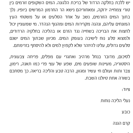
יש ללכת בחלקה הרדוד של בריכת הלגונה. המים השקופים זורמים בין
טורי צמחייה ירוקה, ומאחוריהם נישא הר החרמון המרשים ביופיו. נלך
בתוך המים הזורמים, נשב על אחד הסלעים או על משטחי העץ
המונחים עליהם, ונהנה מקרירות המים ומהנוף הנהדר. מי שמעוניין יכול
לחצות את הבריכה בשחייה נגד הזרם או בהליכה בחלקיה הרדודים,
ולמצוא סלע נוח לישיבה בעומק המים. מכיוון שבתוך המים ישנם
סלעים גדולים, עלינו להיזהר שלא לקפוץ למים ולא להיסחף בזרימתם.
לסיכום, מדובר בנחל מרהיב ואתגרי עם מפלים, פריחה צבעונית,
היסטוריה, מעיינות שופעים מים, שפע של עצי פרי כמו תאנה, רימון,
צבר ותות ועולם חי עשיר ומגוון, הרבה טבע והליכה בריאה. כך מסתכם
בשורה אחת טיולנו השבת.
ציוד:
נעלי הליכה נוחות
כובע
קרם הגנה