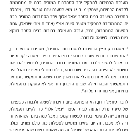
מערכת הבחירות לתפקיד יו"ר הסתדרות המורים בבת ים מתחממת
לקראת הבחירות, שיתקיימו ב-16 מאי. לטענת ענת טוראל-דדון, מנהלת
החטיבה הצעירה בבית הספר "יגאל אלון" ויו"ר הסתדרות המורים בבת
ים, המתמודדת לתפקיד מטעם סיעת אמ"י (אחדות מורי ישראל), אחת
הסיעות המתחרות, נח"ל, ערכה תעמולת בחירות בבית הספר דווקא
ביום הזיכרון לשואה ולגבורה.
"במסגרת קמפיין הבחירות להסתדרות המורים", מספרת טוראל-דדון,
"התקשרתי בחודש שעבר למנהלי בתי הספר בעיר במטרה לקבוע יום
בו אוכל להגיע ולדבר עם המורים בחדר המורים, לפרוש להם את
משנתי. לא הייתה בעיה עם שום מנהל, כולם נתנו לי תאריכים והכל היה
בסדר. מנהלת אחת נתנה לי את תאריך יום השואה והתעקשה, וגם אני
התעקשתי והבהרתי לה שביום הזיכרון הזה אני לא עוסקת בתעמולת
בחירות, אני מוותרת על זה".
לדברי טוראל-דדון, היא הופתעה ביום הזיכרון לשואה ולגבורה כשנציגה
של סיעת נח"ל הגיעה לבית הספר "יגאל אלון" כדי לקיים תעמולת
בחירות. "זה לגיטימי ובסדר לעשות קמפיין, אבל למה ביום השואה? זה
היה לא מכבד. זה יום שאינו מתאים לפעילות כזו. כולנו מורים וכולנו
מגדלים את הדור הבא של ישראל, זה מה שאתם רוצים שהם יראו? יש