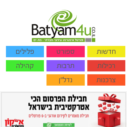
חדשות
ספורט
פלילים
רכילות
תרבות
קהילה
צרכנות
נדל"ן