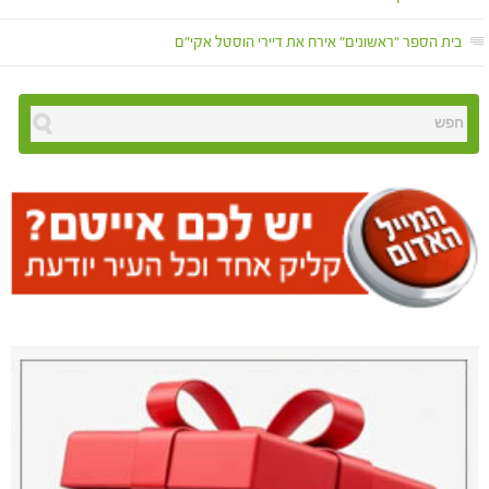
בית הספר "ראשונים" אירח את דיירי הוסטל אקי"ם