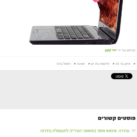
פורסם על ידי
דוד קקון
#
איתן בר לב
#
חדשות בת ים
#
ישיבה
#
רפאל ברנז
פוסטים קשורים
עתירה: שימוש אסור במשאבי העירייה לתעמולת בחירות