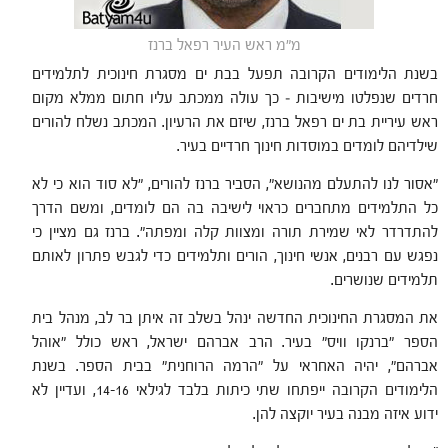
מ"מ ראש העיר רפאל ברנז
בשנת הלימודים הקרובה תפעל בבת ים מסגרת חינוכית לתלמידים
חרדים שנפלטו מישיבות – כך עולה ממכתב עליו חתום ממלא מקום
ראש עיריית בת ים רפאל ברנז, שיזם את הרעיון. המכתב נשלח להורים
שילדיהם לומדים במוסדות חינוך חרדיים בעיר.
"אסור לנו להתעלם מהנושא", הסביר ברנז להורים, "לא סוד הוא כי לא
כל התלמידים מתחברים כראוי לישיבה בה הם לומדים, ומשם הדרך
להתדרדר לאי שמירת תורה ומצוות קלה ומפתה". ברנז גם מציין כי
נפגש עם רבנים, אנשי חינוך, הורים ותלמידים כדי לגבש פתרון לאותם
תלמידים שנושרים.
את המסגרת החינוכית החדשה ינהל בשלב זה איתן בר לב, מנהל בית
הספר "ברנקו וויס" בעיר. הרב אברהם ישראל, ראש כולל "אוהל
אברהם", יהיה האחראי על "הרמה הרוחנית" בבית הספר. בשנת
הלימודים הקרובה ייפתחו שתי כיתות בלבד לגילאי 14-16, ועדיין לא
ידוע איזה מבנה בעיר יוקצה להן.