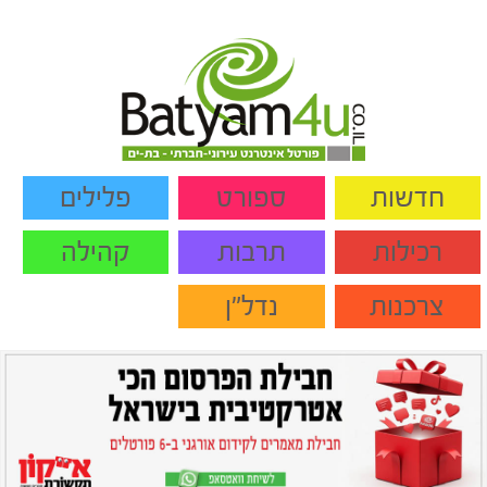
חדשות
ספורט
פלילים
רכילות
תרבות
קהילה
צרכנות
נדל"ן