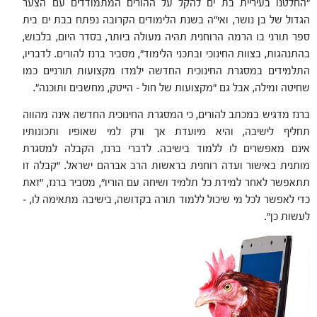
"החלטנו בעיריית בת ים להקל על ההורים המתמודדים עם הצער
הגדול של בן נושר, ואי"ה בשנת הלימודים הקרובה נפתח בבת ים בית
ספר תורני בו הרמה הרוחנית תהיה מעולה ביותר, בסדר היום, בלבוש,
בהתנהגות, בצוות החינוכי ובתכני הלימוד", מסביר ברנז להורים. לדבריו,
התלמידים במסגרת החינוכית החדשה ילמדו מקצועות תורניים כמו
שחיטה ומילה, אבל גם "מקצועות של חול – הייטק, מחשבים ותוכנה".
ברנז מדגיש במכתב להורים, כי המסגרת החינוכית החדשה אינה מהווה
תחליף לישיבה, והיא מיועדת אך ורק למי שאופיו ותכונותיו
אינם מאפשרים לו ללמוד בישיבה. לדברי ברנז, הקבלה למסגרת
מותנית באישור ועדה רוחנית בראשות הרב אברהם ישראל. "קבלה זו
תתאפשר לאחר למידת כל תלמיד ושיחה עם הוריו", מסביר ברנז, "זאת
כדי לאפשר לכל מי שיכול ללמוד תורה בקדושה, בישיבה מתאימה לו, –
לעשות כן".