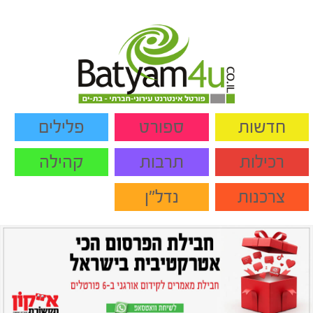
חדשות
ספורט
פלילים
רכילות
תרבות
קהילה
צרכנות
נדל"ן