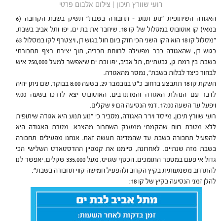
רועי שוורץ תיכון | צילום אלבום פרטי
האגודה השיתופית "נוע תנוע – תחבורה בשבת" תשיק בשבת הקרובה (6
במאי) קו אוטובוס במסלול של קו 18. שיחבר את בת ים, יפו ותל אביב בשבת.
"מסלול קו 18 הוא הקו השני הכי חזק ביום חול בגוש דן, ויצטרף לקו במסלול 63
בגוש דן, שהאגודה כבר מפעילה לרווחת חבריה, תוך יצירת רצף תחבורתי
בשבת בין רמת גן, גבעתיים, תל אביב, יפו ובת ים שיאפשר למעל 750,000 איש
לבחור כיצד לבלות בשבת", נמסר מהאגודה.
השקת קו 18 תתבצע ברחוב כ"ט בנובמבר 29, בשעה 8:00 בבוקר, שם ניתן יהיה
לדבר עם הנהלת האגודה והמתנדבים. האוטובוס יצא לדרכו בשעה 9:00
ויפעל עד השעה 17:00. דמי הנסיעה הם 9 שקלים.
רועי שוורץ תיכון, מייסד ויו"ר האגודה, מסביר כי "נוע תנוע היא אגודה שיתופית
ללא מטרת רווח שהקמתי ממענק השחרור מהצבא. מטרת האגודה היא
להפעיל תחבורה בשבת עד שהמדינה תעשה זאת. אנחנו מפעילים תחבורה
בשבת מזה שנתיים. לאחרונה, סיימנו את קמפיין ההדסטארט השלישי הכי
גדול אי פעם במספר התומכים. הכסף שגויס, מעל 335,000 שקלים, יאפשר לנו
להתרחב משמעותית בקיץ הקרוב ולהפעיל חמישה קווי תחבורה בשבת".
להלן זמני הנסיעה בקיץ של קו 18: