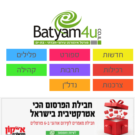
חדשות
ספורט
פלילים
רכילות
תרבות
קהילה
צרכנות
נדל"ן