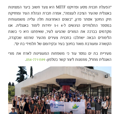
"הפעלת תכנית מסע ופרויקט MITF היא צעד חשוב ביעד המצוינות
באנגלית שהעיר הציבה לעצמה", אמרה חברת הנהלת העיר ומחזיקת
תיק החינוך אסתר פרון, "בשנים האחרונות חלה עלייה משמעותית
במספר התלמידים הניגשים ל-4 ו-5 יחידות לימוד באנגלית. אנו
מקדמים בברכה את המורים שהגיעו לעיר, שאיפתנו היא כי בשנת
הלימודים הבאה ישתלבו בתכנית צעירים מהעיר טורנטו שבקנדה,
הקשורה ומעורבת מאוד בחינוך בעיר ובקידומם של תלמידי בת ים".
מעיריית בת ים נמסר עוד כי משפחות המעוניינות לארח את מורי
האנגלית מחו"ל, מוזמנות ליצור קשר בטלפון:
054-7711599
.