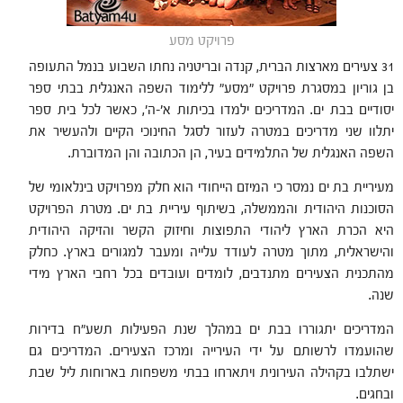
פרויקט מסע
31 צעירים מארצות הברית, קנדה ובריטניה נחתו השבוע בנמל התעופה
בן גוריון במסגרת פרויקט "מסע" ללימוד השפה האנגלית בבתי ספר
יסודיים בבת ים. המדריכים ילמדו בכיתות א'-ה', כאשר לכל בית ספר
יתלוו שני מדריכים במטרה לעזור לסגל החינוכי הקיים ולהעשיר את
השפה האנגלית של התלמידים בעיר, הן הכתובה והן המדוברת.
מעיריית בת ים נמסר כי המיזם הייחודי הוא חלק מפרויקט בינלאומי של
הסוכנות היהודית והממשלה, בשיתוף עיריית בת ים. מטרת הפרויקט
היא הכרת הארץ ליהודי התפוצות וחיזוק הקשר והזיקה היהודית
והישראלית, מתוך מטרה לעודד עלייה ומעבר למגורים בארץ. כחלק
מהתכנית הצעירים מתנדבים, לומדים ועובדים בכל רחבי הארץ מידי
שנה.
המדריכים יתגוררו בבת ים במהלך שנת הפעילות תשע"ח בדירות
שהועמדו לרשותם על ידי העירייה ומרכז הצעירים. המדריכים גם
ישתלבו בקהילה העירונית ויתארחו בבתי משפחות בארוחות ליל שבת
ובחגים.