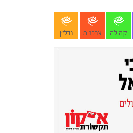
קהילה
צרכנות
נדל"ן