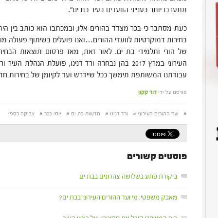
תתערבו יותר בענייני הוועדים בעיר בת ים".
כעת מסתבר כי בכר מצדד בהורים אלו, ובמכתבו הוא כותב בין היתר
בחירות דמוקרטיות לוועדי ההורים…ואנו פועלים בשיתוף פעולה מול 
של הורי ותלמידי בת ים. לאור זאת, מאז פרסום תוצאות הבחיר
העירוני במרץ 2017 בהן נבחרה ורד דנינו, פועלת הנהלת
עבודתנו המשותפת תימשך ככל שיידרש ועד לקיומן של בחירות חדשו
פורסם על ידי
דוד קקון
#
ועד ההורים העירוני
#
ורד דנינו
#
חדשות בת ים
#
יוסי בכר
#
צביקה כספי
פוסטים קשורים
ביקורת פתע בשלושה צהרונים בבת ים
מאבק משפטי: מי ועד ההורים העירוני בבת ים?