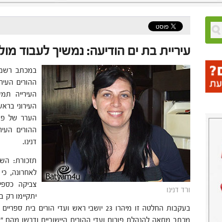
עיריית בת ים הודיעה: נמשיך לעבוד מול ו
במכתב רשמי
ההורים העירו
העירייה תמ
העירוני בראש
הערר של פורו
ההורים העיר
דנינו.
תזכורת: הש
לאחרונה, כי 
צביקה כספי 
ורד דנינו
בעקבות החלטה זו מיהרו 23 יושבי ראש ועדי הורים 
מכתב מחאה להנהלת פורום ועדי ההורים היישוביים ודרשו מהם "