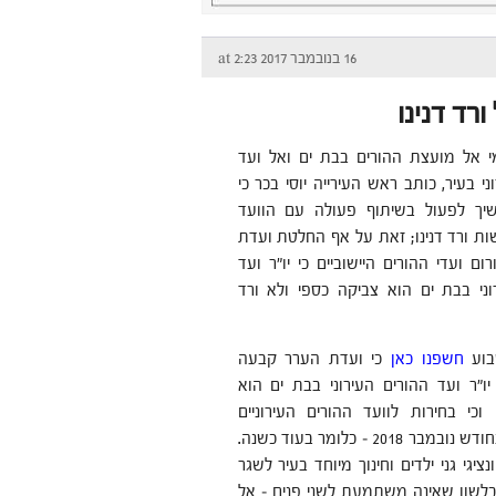
16 בנובמבר 2017 at 2:23
רד דנינו
 אל מועצת ההורים בבת ים ואל ועד
ני בעיר, כותב ראש העירייה יוסי בכר כי
שיך לפעול בשיתוף פעולה עם הוועד
ות ורד דנינו; זאת על אף החלטת ועדת
ם ועדי ההורים היישוביים כי יו"ר ועד
וני בבת ים הוא צביקה כספי ולא ורד
בוע
חשפנו כאן
כי ועדת הערר קבעה
יו"ר ועד ההורים העירוני בבת ים הוא
וכי בחירות לוועד ההורים העירוניים
יתקיימו רק בחודש נובמבר 2018 – כלומר בעוד כשנה.
בית ספריים ונציגי גני ילדים וחינוך מיוחד בעיר לשגר
בלשון שאינה משתמעת לשני פנים – אל