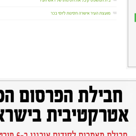
בית המשפט קיבל את חסינותו של ראש העיר
מועצת העיר אישרה חסינות ליוסי בכר