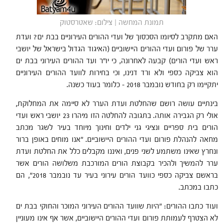
תמונת המחשה | צילום: שאטרסטוק
האם מתקרב לסיומו הסכסוך של ועדי ההורים העירוניים בבת ים? ועדת
ערר של פורום ועדי ההורים היישוביים (האיגוד הגדול בישראל של יושבי
ראש ועדי הורים) קבעה לאחרונה, כי יו"ר ועד ההורים העירוני בבת ים
הוא צביקה כספי ולא ורד דנינו, וכי בחירות לוועד ההורים העירוניים
יתקיימו רק בחודש נובמבר 2018 – כלומר בעוד כשנה.
בינתיים עושה רושם שהחלטת ועדת הערר לא סיימה את המחלוקת,
אולי רק הגבירה אותה. בתגובה להחלטה הזו מיהרו 23 יושבי ראש ועדי
הורים בית ספריים ונציגי גני ילדים וחינוך מיוחד בעיר לשגר מכתב
מחאה להנהלת פורום ועדי ההורים היישוביים. "אנו מוחים באופן ברור
ונחרץ שאינו משתמע לשני פנים, ואיננו מקבלים כלל את החלטת ועדת
ערר להמשיך ולהכיר בקבוצת הורים המורכבת משלושה הורים אשר
בראשם צביקה כספי כוועד הורים עירוני בעיר עד נובמבר 2018", הם
כתבו במכתב.
ועוד כתבו ההורים: "היות שוועד ההורים העירוני המוכר והחוקי בבת ים
לא הצטרף לעמותת פורום ועדי ההורים היישוביים, אשר אף אינו מעוניין