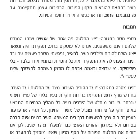
עירונית עד ל-31 בדצמבר 2017, וזו תכין נוהל מסודר לביצוע הבחירות
בעיר בהתאם להוראות תקנון הפורום. הבחירות עצמן תתקיימנה עד
30 בנובמבר 2018, ועד אז כספי הוא יו"ר הוועד העירוני.
תגובות
כספי מסר בתגובה: "יש החלטה פה אחד של אנשים שזהו המנדט
שלהם והינם משפטנים. אנחנו לא עוסקים ברוע. תפקידנו היה ונשאר
ייצוג הולם להורים ולילדים בעיר. לראייה, נפגשתי מספר פעמים עם ורד
דנינו והצעתי לה את התפקיד ואת כל הזכויות ובתנאי אחד בלבד – בלי
פוליטיקה. מי שרוצה ובאמת אכפת לו מוזמן בשמחה להצטרף אלינו
לעשייה".
דנינו מסרה בתגובה: "ועד ההורים העירוני מצר על החלטת ועד הערר.
בחודש מרץ 2017 התקיימו בחירות חוקיות בעיר בליווי של עו"ד חיצוני
שנבחר ע"י רוב מוחלט של היו"רים בעיר. כל תהליך הבחירות התבצע
באופן חוקי על פי חוזר מנכ"ל של משרד החינוך. כל תהייה או ערעור
בעניין זה היה צריך להיעשות דרך בית המשפט. העיר בת ים אינה חברה
בפורום ולא בארגון ההורים הארצי כבר למעלה מ-12 שנים. לכן אנו
דוחים את החלטת הפורום על הסף מכיוון שאינו מוסמך להתערב או