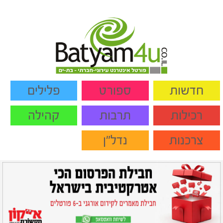
חדשות
ספורט
פלילים
רכילות
תרבות
קהילה
צרכנות
נדל"ן