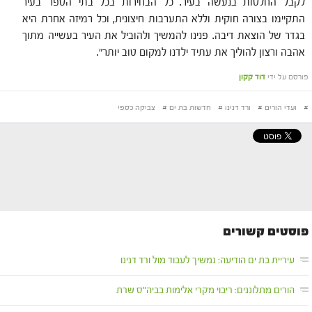
לקבל החלטות בנעשה בעיר. כל הבחירות בכל בתי הספר בעיר
התקיימו בצורה חוקית וללא התערבות חיצונית, וכל רמיזה אחרת היא
בגדר של הוצאת דיבה. פנינו להמשיך ולהוביל את העיר בעשייה מתוך
אהבה ורצון להוליך את עתיד ילדנו למקום טוב יותר".
פורסם על ידי
דוד קקון
#
ועדי הורים
#
ורד דנינו
#
חדשות בת ים
#
צביקה כספי
פוסטים קשורים
עיריית בת ים הודיעה: נמשיך לעבוד מול ורד דנינו
הורים מתלוננים: ריבוי מקרי אלימות בביה"ס שרת