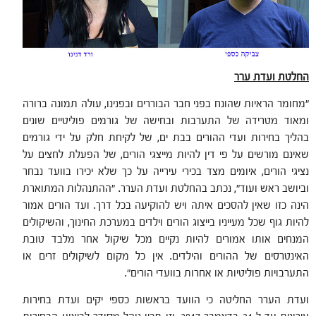
החלטת ועדת ערר
"מחומר הראיות שהונח בפני חבר הבוררים ובפנינו, עולה תמונה ברורה
ומאוד מטרידה של התערבות ובחישה של גורמים פוליטיים שונים
בהליך בחירות ועדי ההורים בבת ים, של לקיחת חלק על ידי גורמים
שאינם מורשים על פי דין להיות מייצגי הורים, של הפעלת לחצים על
נציגי הורים, איומים מצד בכירי עירייה על כך שלא יכירו בוועד נבחר
וביושב ראש ועוד", נכתב בהחלטת ועדת הערר. "ההתנהלות המתוארת
הינה כזו שאין להסכים איתה ויש להוקיעה בכל דרך. ועד הורים אמור
להיות גוף שכל מעייניו בייצוג הורים וילדים במערכת החינוך, והשיקולים
המנחים אותו אמורים להיות נקיים מכל שיקול אחר מלבד טובת
האינטרסים של ההורים והילדים. אין כל מקום לשיקולים זרים או
התערבויות פוליטיות או אחרות בוועדי הורים".
ועדת הערר החליטה כי הוועד בראשות כספי יקים ועדת בחירות