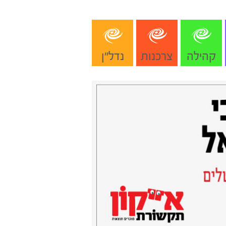
קהילה
צרכנות
נדל"ן