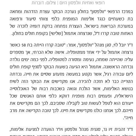
רופאי ואחיות וולפסון היום | צילום: דוברות
במרכז הרפואי "וולפסון" בחולון נערכה הבוקר עצרת הזדהות ומחאה
בת כשעתיים כנגד אלימות המופנית כלפי צוותי סיעוד ורפואה
במערכת הבריאות בישראל. העצרת נפתחה בדקת דומיה לזכרה של
האחות טובה קררו ז"ל, שנרצחה אתמול [שלישי] בקופת חולים בחולון.
ד"ר יובל לוי, סגן מנהל "וולפסון", אמר: "טובה קררו הייתה בת 58 כאשר
נרצחה אתמול על ידי אחד ממטופליה. אישה שלא הכרתי, אך מספרים
עליה שהייתה שמחה, נעימה ומסורה למטופליה. לפני כמה ימים נולדה
נכדתה הראשונה. אתמול היא הגיעה בשעות הבוקר לסניף קופת חולים
ליום עבודה רגיל, אשר נקטע במעשה מזעזע שסיים את חייה. נכדתה
הטרייה כבר לא תזכה להכירה. אנו מקדישים את הבוקר הזה לשיח
בנושא האלימות, אשר הולכת וגואה בשכבות רבות של האוכלוסייה
הישראלית, ופעמים רבות מופנית דווקא כלפי אותם האנשים שכל
ייעודם הוא לטפל לעשות טוב לקבילה שסביבם. לכך הם מקדישים את
חייהם. לכך אנחנו כולנו מקדישים את חיינו. לכך טובה הקדישה את מרב
חייה".
ד"ר זהבית זיו נר, סגנית מנהל וולפסון ויו"ר הוועדה למניעת אלימות,