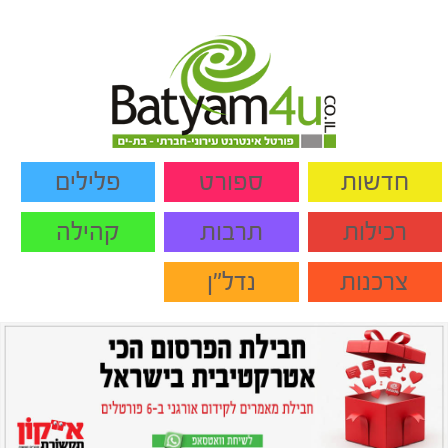
חדשות
ספורט
פלילים
רכילות
תרבות
קהילה
צרכנות
נדל"ן