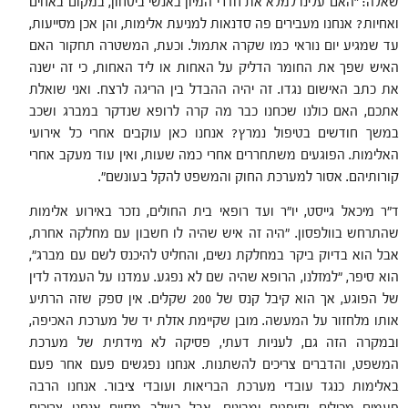
שאלה: "האם עלינו למלא את חדרי המיון באנשי ביטחון, במקום באחים
ואחיות? אנחנו מעבירים פה סדנאות למניעת אלימות, והן אכן מסייעות,
עד שמגיע יום נוראי כמו שקרה אתמול. וכעת, המשטרה תחקור האם
האיש שפך את החומר הדליק על האחות או ליד האחות, כי זה ישנה
את כתב האישום נגדו. זה יהיה ההבדל בין הריגה לרצח. ואני שואלת
אתכם, האם כולנו שכחנו כבר מה קרה לרופא שנדקר במברג ושכב
במשך חודשים בטיפול נמרץ? אנחנו כאן עוקבים אחרי כל אירועי
האלימות. הפוגעים משתחררים אחרי כמה שעות, ואין עוד מעקב אחרי
קורותיהם. אסור למערכת החוק והמשפט להקל בעונשם".
ד"ר מיכאל גייסט, יו"ר ועד רופאי בית החולים, נזכר באירוע אלימות
שהתרחש בוולפסון. "היה זה איש שהיה לו חשבון עם מחלקה אחרת,
אבל הוא בדיוק ביקר במחלקת נשים, והחליט להיכנס לשם עם מברג",
הוא סיפר, "למזלנו, הרופא שהיה שם לא נפגע. עמדנו על העמדה לדין
של הפוגע, אך הוא קיבל קנס של 200 שקלים. אין ספק שזה הרתיע
אותו מלחזור על המעשה. מובן שקיימת אזלת יד של מערכת האכיפה,
ובמקרה הזה גם, לעניות דעתי, פסיקה לא מידתית של מערכת
המשפט, והדברים צריכים להשתנות. אנחנו נפגשים פעם אחר פעם
באלימות כנגד עובדי מערכת הבריאות ועובדי ציבור. אנחנו הרבה