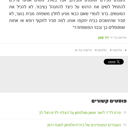
פעמים מכילים וסופגים ומבינים, אבל בשלב מסוים אנחנו צריכים
להתחיל לשים את הדגש על כיצד להתנהל בציבור. לא להכיל את
המעשים. ברור לגמרי שאם כבאי מגיע לחלץ משפחה מבית בוער, לא
סביר שהיושבים בבית יתקפו אותו. למה סביר לתקוף רופא או אחות
שמטפלים בך ובבני המשפחה?"
פורסם על ידי
דוד קקון
#
אלימות
#
וולפסון
#
חדשות בת ים
פוסטים קשורים
פרס לד"ר ליאור ששון מוולפסון על הצלת ילדים חולי לב
העובדים המצטיינים של ביה"ח וולפסון לשנת 2017