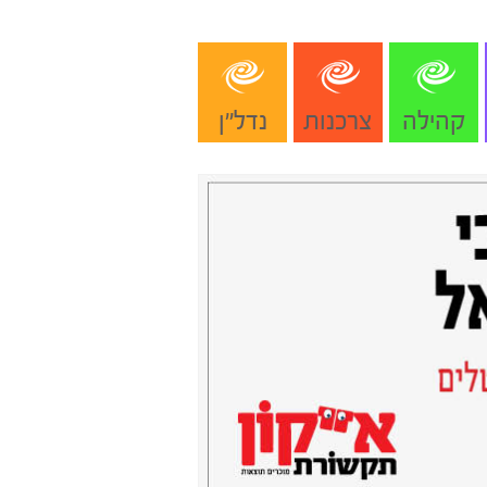
קהילה
צרכנות
נדל"ן