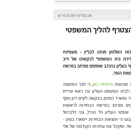
28 במרץ 2017 at 15:23
להצטרף להליך המשפטי
ות השלטון פנתה לבג"ץ – מעוניינת
דידת בית המשפט" לבקשתו של יריב
וסף בעליון בהרכב שופטים מורחב בפרשת
שות העיר.
ה שבועות
פרסמנו כאן
, כי חבר המועצה
ה לבית המשפט העליון נגד ראש עיריית
כר ומשרד הפנים, בבקשה לקיים דיון נוסף
ים מורחב בפרשת הבחירות לראשות
 שופטי העליון ניל הנדל, צבי זילברטל
עו כי תוצאות הבחירות יישארו בעינן –
י, שקיבל את עתירתו הקודמת של אלי