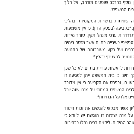
ון נוסף בהרכב שופטים מורחב, ואל הליך
בית המשפט".
שחיתות ברשויות המקומיות ובהליכי
 "בקביעה (בפסק הדין), כי אין משמעות
דרות ערכי מינהל תקין, טוהר מידות
ספציפי בעיריית בת ים אשר מנסה בימים
ברים ועל רקע מעורבותה של התנועה
נועה להצטרף להליך".
רות לראשות עיריית בת ים, לא כל שכן
יוני כי בית המשפט ייתן לפגיעה זו
 בו, ובפרט את הקביעה כי אין מדובר
ר לבית המשפט המחוזי על מנת שזה יוכל
ים אלו על הבחירות".
יון אשר מבקש להגשים את זכות היסוד
על מנת שזכות זו תוגשם יש לוודא כי
הר המידות. ליקויים רבים נפלו בבחירות