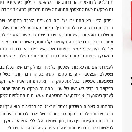
יריב לביטול תוצאות הבחירות. אחרי שהפסיד בעליון, ביקש יריב די
זה מבקשת כעת להצטרף התנועה לאיכות השלטון במעמד "ידידת 
"פסק הדין יצא תחת ידו של בית המשפט הנכבד בתקופה שבה 
הבחירות בפרט הפכה לחזון נפרץ", נמסר מהתנועה לאיכות השלטון,
והשלכות מעשיות להשחתת הבחירות, יש מסר קשה המסייע להתדר
וטוהר הבחירות ברשויות המקומיות. קל וחומר, כאשר מדובר באופן 
אלו להתאושש ממעשי שחיתות של ראש עירה הקודם. נוכח הד
במאבק בשחיתות ונקודת המבט הרחבה והייחודית שלה, מבקשת הת
לעמדת התנועה לאיכות השלטון, כל אחד מהליקויים אשר נפלו בבחי
משקלם המצטבר – פגעו פגיעה קשה בטוהר הבחירות, "ובשל כך ח
משמעות מעשית ויבטל את פסק הדין ואת הנחות היסוד אשר נקבעו
בליקויים היורדים לשורשו של עניין. התנועה תבקש כי התיק יוחז
לערוך כימות, ולו אומדנה, של ההשפעה שעשויה הייתה להיות לליקוי
מהתנועה לאיכות השלטון נמסר עוד: "טוהר הבחירות הוא ערך על
הבסיסית והנעלה בדמוקרטיה – זכותו של אדם לבחור ולהיבחר. 
הבחירות התקיימו, בין היתר, תוך שמירה על כללי המינהל התקין וטו
לראשות עיריית בת ים והם פגעו פגיעה קשה בטוהר הבחירות".