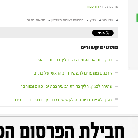
פורסם על ידי
דוד קקון
#
אלי יריב
#
בג"ץ
#
התנועה לאיכות השלטון
#
חדשות בת ים
פוסטים קשורים
בג"ץ דחה את העתירה נגד הליך בחירת רב העיר
9 רבנים מועמדים לתפקיד הרב הראשי של בת ים
עתירה לבג"ץ: הליך בחירת רב עיר בבת ים "פגום ומזוהם"
בג"ץ: לא ייבנה דיור מוגן לקשישים ברח' קרן היסוד 14 בבת ים