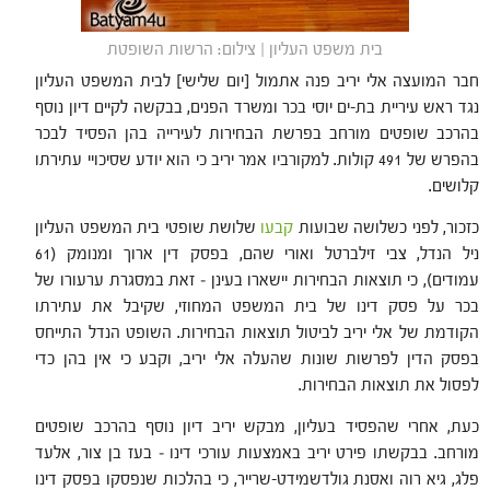
בית משפט העליון | צילום: הרשות השופטת
חבר המועצה אלי יריב פנה אתמול [יום שלישי] לבית המשפט העליון
נגד ראש עיריית בת-ים יוסי בכר ומשרד הפנים, בבקשה לקיים דיון נוסף
בהרכב שופטים מורחב בפרשת הבחירות לעירייה בהן הפסיד לבכר
בהפרש של 491 קולות. למקורביו אמר יריב כי הוא יודע שסיכויי עתירתו
קלושים.
כזכור, לפני כשלושה שבועות
קבעו
שלושת שופטי בית המשפט העליון
ניל הנדל, צבי זילברטל ואורי שהם, בפסק דין ארוך ומנומק (61
עמודים), כי תוצאות הבחירות יישארו בעינן – זאת במסגרת ערעורו של
בכר על פסק דינו של בית המשפט המחוזי, שקיבל את עתירתו
הקודמת של אלי יריב לביטול תוצאות הבחירות. השופט הנדל התייחס
בפסק הדין לפרשות שונות שהעלה אלי יריב, וקבע כי אין בהן כדי
לפסול את תוצאות הבחירות.
כעת, אחרי שהפסיד בעליון, מבקש יריב דיון נוסף בהרכב שופטים
מורחב. בבקשתו פירט יריב באמצעות עורכי דינו – בעז בן צור, אלעד
פלג, גיא רוה ואסנת גולדשמידט-שרייר, כי בהלכות שנפסקו בפסק דינו