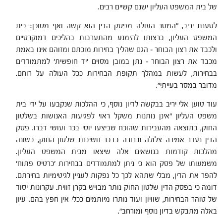
של בית המשפט העליון ישנם קשיים רבים.
לטענת יריב, "המסר העולה מפסק הדין הוא קשה ואף מסוכן: בית
המשפט העליון, ברצותו להימנע מהתערבות בהליכים דמוקרטיים
ולכבד את רצון הבוחר – הגם שהליך בחירות מוכתם ומזוהם אינו באמת
מכבד את רצון הבוחר – נתן במובן מסוים 'יד חופשית' למתמודדים
בבחירות, לעשות במהלך תקופת הבחירות ככל העולה על רוחם.
מדובר במסר בעייתי".
עוד טוען אלי יריב בבקשה לדיון נוסף, כי ההלכות שנקבעו על ידי בית
משפט העליון "אינן נותנות משקל ראוי לפגיעות האנושות בשלטון
החוק, כתוצאה מהעבירות שהוכח שביצעו יוסי בכר ועושי דברו. פסק
הדין נעדר אמירה צלולה וברורה בדבר חשיבות שלטון החוק, בשונה
מהלכות קודמות בנושאים אלה שיצאו מבית המשפט העליון.
משמעותו של פסק הוא כי ניתן למתמודדים בבחירות 'כרטיס פתוח'
להפר את הדין, מבלי שתהא לכך כל נפקות לעניין לגיטימיות בחירתם.
דומה כי בפסק הדין שלטון החוק נותר מבויש בקרן זווית. עקרונות יסוד
של טוהר הבחירות, שוויון ועוד נותרו מיותמים ככלי אין חפץ בהם. עיון
באלה מתבקש בדיון נוסף ומורחב".