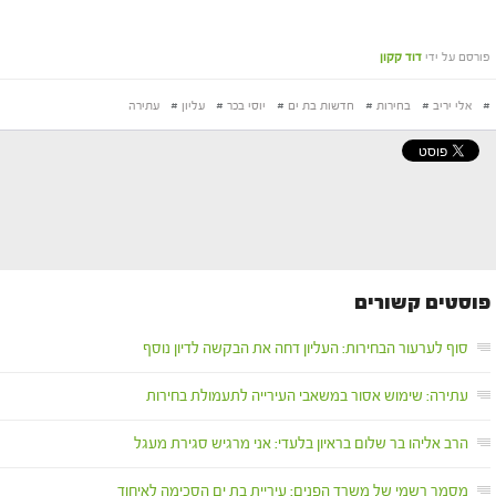
פורסם על ידי
דוד קקון
#
אלי יריב
#
בחירות
#
חדשות בת ים
#
יוסי בכר
#
עליון
#
עתירה
פוסטים קשורים
סוף לערעור הבחירות: העליון דחה את הבקשה לדיון נוסף
עתירה: שימוש אסור במשאבי העירייה לתעמולת בחירות
הרב אליהו בר שלום בראיון בלעדי: אני מרגיש סגירת מעגל
מסמך רשמי של משרד הפנים: עיריית בת ים הסכימה לאיחוד