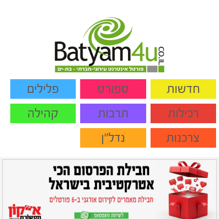
חדשות
ספורט
פלילים
רכילות
תרבות
קהילה
צרכנות
נדל"ן