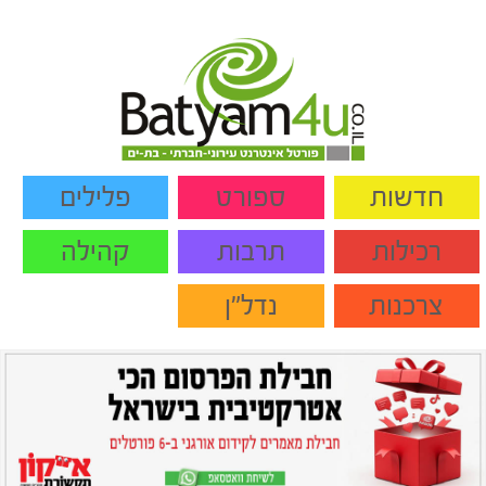
חדשות
ספורט
פלילים
רכילות
תרבות
קהילה
צרכנות
נדל"ן