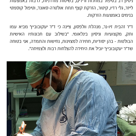
ניסיון רב בטיפול במחלות ורידים, בשיטות מודרניות, לרבות באמצעות
לייזר, גלי רדיו, קיטור, הזרקת קצף תחת אולטרה-סאונד, וטיפול קוסמטי
בנימים באמצעות הזרקות.
ד"ר זהבית זיו-נר, מנהלת וולפסון, ציינה כי ד"ר יעקובוביץ' מביא עמו
ותק, מקצועיות וניסיון בינלאומי. "בשילוב עם תכונותיו האישיות
הבולטות – בהן יסודיות, חתירה למצוינות, נחישות והתמדה, אני בטוחה
שד"ר יעקובוביץ' יוביל את היחידה להצלחות רבות ולצמיחה".