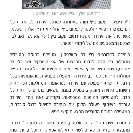
ד"ר יעקובויץ' | צילומים: דוברות וולפסון
ד"ר דימיטרי יעקובוביץ' מונה באחרונה למנהל היחידה לכירורגיית כלי
דם במרכז הרפואי "וולפסון". יעקובוביץ' החליף את ד"ר אלדד שטלמן,
אשר ניהל את היחידה משנת 2011. יעקובוביץ (51) הוא נשוי ואב לבן,
שכיום נמצא בעיצומם של לימודי רפואה.
היחידה לכירורגיית כלי דם ב"וולפסון" מטפלת בחולים הסובלים
ממחלות כלי הדם, לרבות מפרצות של אבי העורקים ושל כלי דם
אחרים, הצרויות של עורקי הצוואר, מחלות חסימתיות של עורקי הגפיים
ומחלות ורידיות. כמו כן, היחידה מטפלת בפגיעות טראומתיות בכלי
הדם, תוך שיתוף פעולה עם היחידה לטראומה והמחלקות הכירורגיות
השונות. היחידה מעניקה, בנוסף, במגוון נושאים בתחום כירורגית כלי
הדם, למטופלים המופנים ממרפאות בקהילה. זאת ועוד, היחידה
עובדת בשיתוף פעולה הדוק עם היחידה לטיפול ברגל סוכרתית,
המטפלת בחולים הסובלים מפצעים קשיי ריפוי.
במסגרת שירות כלי הדם בוולפסון, נפתח באחרונה מכון כלי דם בו
מתבצעות בדיקות לא פולשניות (אולטראסאונד ודופלר), על מנת