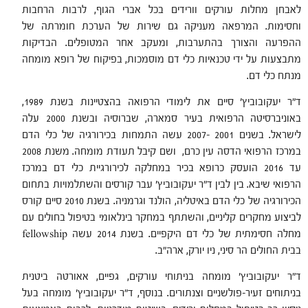
לאבחן מחלות עורקים וורידים בכל אברי הגוף, לרבות הרחבות
וחסימות. המרפאה מעניקה גם שירות של הערכת חומרתה של
ההפרעה והצורך בהתערבות, ומעקב אחר המטופלים. הבדיקות
מתבצעות על ידי טכנאיות כלי דם מוסמכות, בפיקוח של רופא מומחה
מנתח כלי דם.
ד"ר יעקובוביץ' סיים את לימודי הרפואה בהצטיינות בשנת 1989,
באוניברסיטה הרפואית בעיר סמארה, שברוסיה ובשנת 2000 עלה
לישראל. בשנים 2001 -2007 עשה התמחות בכירורגיה של כלי הדם
במרכז הרפואי הדסה עין כרם, ושם קיבל תעודת מומחה. משנת 2008
עד 2016 הועסק כרופא בכיר במחלקה לכירורגיית כלי דם במרכז
הרפואי שיבא. בין לבין ד"ר יעקובוביץ' עבר קורסים והשתלמויות בתחום
הכירורגיה של כלי הדם באיטליה, הולנד וגרמניה. בשנת 2010 סיים קורס
לביצוע מחקרים קליניים, והשתתף במחקר בינלאומי בטיפול בחולים עם
מחלה חסימתית של כלי דם היקפיים. בשנת 2014 עשה fellowship
בבית החולים הר סיני, ניו יורק, ארה"ב.
ד"ר יעקובוביץ' מומחה בניתוחי עורקים, גפיים, אאורטה ביטנית
בניתוחים זעיר-פולשניים וצנתורים. בנוסף, ד"ר יעקובוביץ' מומחה בעל