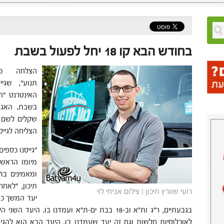
בחודש הבא קו 18 יחל לפעול בשבת
הצלחה כב
תנוע", שגי
האינטרנט "ה
הצליחה לגייס כ-267,000 ש
"גייסנו כספי
מיומו הראשו
ומאמינים בו"
רועי שוורץ תיכון | צילום אביחי לוי