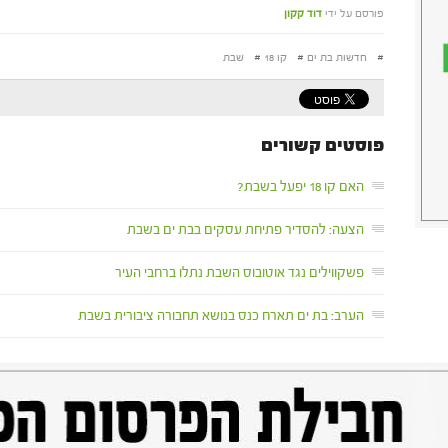
פורסם על ידי
דוד קקון
#
חדשות בת ים
#
קו 18
#
שבת
פוסטים קשורים
האם קו 18 יפעל בשבת?
הצעה: להסדיר פתיחת עסקים בבת ים בשבת
פשקווילים נגד אוטובוס השבת נתלו ברחבי העיר
הערב: בת ים תארח כנס בנושא תחבורה ציבורית בשבת