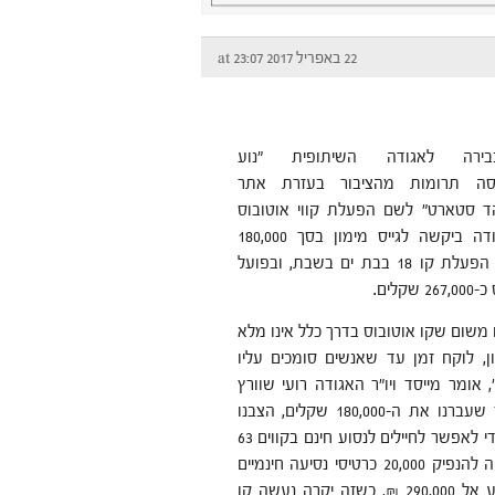
22 באפריל 2017 at 23:07
ירה לאגודה השיתופית "נוע
יסה תרומות מהציבור בעזרת אתר
ד סטארט" לשם הפעלת קווי אוטובוס
בשבת. האגודה ביקשה לגייס מימון בסך 180,000
שקלים לשם הפעלת קו 18 בבת ים בשבת, ובפועל
קלים.
ם משום שקו אוטובוס בדרך כלל אינו מלא
ן, לוקח זמן עד שאנשים סומכים עליו
, אומר מייסד ויו"ר האגודה רועי שוורץ
תיכון, "לאחר שעברנו את ה-180,000 שקלים, הצבנו
יעד המשך כדי לאפשר לחיילים לנסוע חינם בקווים 63
בגבעתיים, ר"ג ות"א וב-18 בבת ים-ת"א ועמדנו בו. היעד השני היה להנפיק 20,000 כרטיסי נסיעה חינמיים
לאוכלוסיות חלשות וגם זה יעד שעמדנו בו. היעד הבא הוא להגיע אל 290,000 ₪, כשזה יקרה נעשה קו