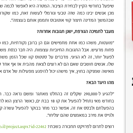
שיפעל בחודשי הקיץ לבחירת הציבור. המטרה היא לאפשר לכמה שי
מכן אנשים יבינו כמה שזה טבעי ונורמלי לעשות זאת, כמו שקורה
שבהמשך המדינה תיצור קווי אוטובוס ותממן אותם בעצמה".
מעבר לתמיכה הגורפת, ישנן תגובות אחרות?
"מועטות, משהו כמו אחת מחמישים וגם הן ברובן נקודתיות, כמו כאל
פחות מרעיש. אבל התגובות החיוביות עצומות. היה חבר כנסת מש
לפעול יותר, זה לא הגיוני. מדברים על סטטוס קוו שכל הזמן משת
שלו. אנשים חושבים שאם הם לא רוצים לצאת מהבית אז אף אחד ל
מאישה שמניקה בחוץ, איך מישהו יכול להיפגע מפעילות של אדם אח
מהו היעד הבא?
"להגיע ל-290,000 שקלים זה בהחלט מאתגר ומשם נראה 
בחודש מאי נתחיל להפעיל את קו 18 בבת ים,
בהפעלתם ולבסס את זה. אפשר כבר מחר בבוקר להפעיל עשרה קווי
ולגייס את מירב במאמצים שהם יצליחו".
רוצים לתרום לפרויקט תחבורה בשבת?
.il/project.aspx?id=22462