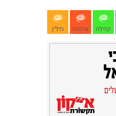
קהילה
צרכנות
נדל"ן