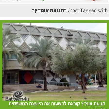
Post Tagged with: "תנועת אומ"ץ"
תנועת אומ"ץ קוראת להשעות את היועצת המשפטית