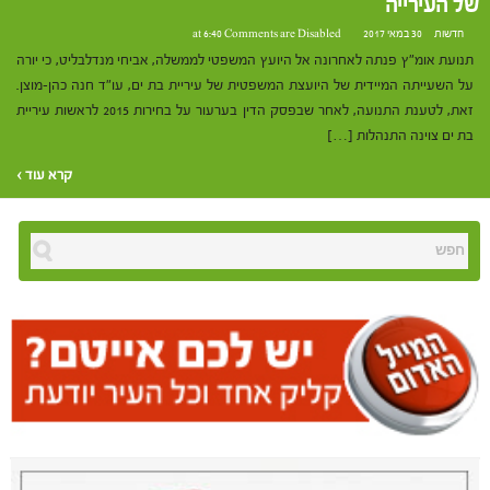
של העירייה
חדשות
30 במאי 2017 at 6:40
Comments are Disabled
תנועת אומ"ץ פנתה לאחרונה אל היועץ המשפטי לממשלה, אביחי מנדלבליט, כי יורה
על השעייתה המיידית של היועצת המשפטית של עיריית בת ים, עו"ד חנה כהן-מוצן.
זאת, לטענת התנועה, לאחר שבפסק הדין בערעור על בחירות 2015 לראשות עיריית
בת ים צוינה התנהלות […]
קרא עוד ›