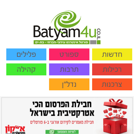
חדשות
ספורט
פלילים
רכילות
תרבות
קהילה
צרכנות
נדל"ן