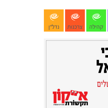
קהילה
צרכנות
נדל"ן