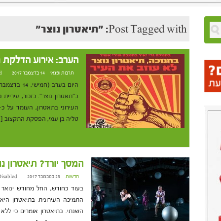
Post Tagged with: "תיאטרון נוצר"
הערב: אירוע הדלקת נ
תרבות ופנאי
14 בדצמבר 2017 at 9:27
d
היום בערב (
טליה בן עמי, הפסקת התקצוב [
המסך יורד? תיאטרון נ
חדשות
23 בנובמבר 2017 at 17:43
isabled
השנתי. בתיאטרון אומרים כי לל