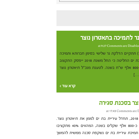
ר לתמיכה בתאטרון נוצר
Comments are Disable
חמישי, 14 בדצמבר) תתקיים הדלקת נר שלישי בסימן חברותא ותמיכה
ב"תאטרון נוצר". כזכור, עיריית בת ים החליטה כי החל משנת 2018 ייפסק התקצוב
העירוני בתאטרון, העומד על כ-800 אלף ש"ח בשנה. לטענת מנכ"ל תיאטרון נוצר
…]
קרא עוד ›
וצר בסכנת סגירה
Comments are D
בעוד כחודש, החל מחודש ינואר 2018, תחדל עיריית בת ים לממן את תיאטרון נוצר.
התמיכה העירונית בתיאטרון היא כ-800 אלף שקלים בשנה, המהווים 40% מתקציבו
א תמיכת עיריית בת ים נשקפת סכנה ממשית להמשך