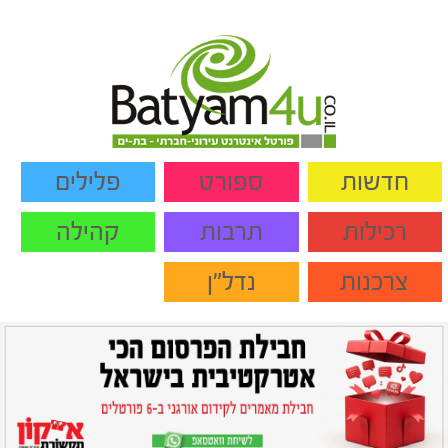
חדשות
ספורט
פלילים
רכילות
תרבות
קהילה
צרכנות
נדל"ן